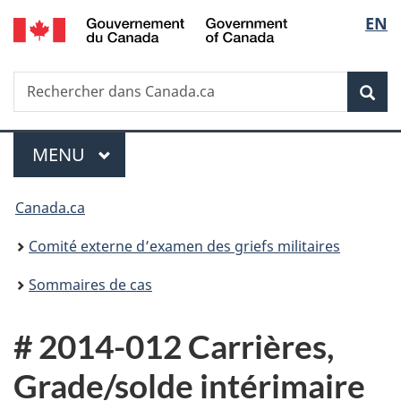
/
Sélec
EN
Passer
Passer
Passer
Government
au
à
à
de
of
contenu
«
la
Canada
Recherche
Rechercher
principal
Au
version
Rec
la
dans
sujet
HTML
Canada.ca
du
simplifiée
langu
Menu
gouvernement
MENU
PRINCIPAL
»
Vous
Canada.ca
êtes
Comité externe d’examen des griefs militaires
ici :
Sommaires de cas
# 2014-012 Carrières,
Grade/solde intérimaire