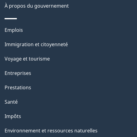
site
d
À propos du gouvernement
e
l
Thèmes
Emplois
et
a
Immigration et citoyenneté
sujets
p
Voyage et tourisme
a
Entreprises
g
Prestations
e
Santé
Impôts
Environnement et ressources naturelles