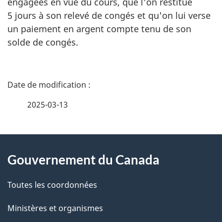
engagées en vue du cours, que l'on restitue
5 jours à son relevé de congés et qu'on lui verse
un paiement en argent compte tenu de son
solde de congés.
D
é
2025-03-13
t
À
a
Gouvernement du Canada
propos
i
de
l
Toutes les coordonnées
ce
s
Ministères et organismes