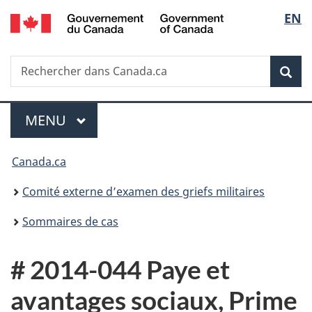
/
Sélec
EN
Passer
Passer
Passer
Government
au
à
à
de
of
contenu
«
la
Canada
Recherche
Rechercher
principal
Au
version
Rec
la
dans
sujet
HTML
Canada.ca
du
simplifiée
langu
Menu
gouvernement
MENU
PRINCIPAL
»
Vous
Canada.ca
êtes
Comité externe d’examen des griefs militaires
ici :
Sommaires de cas
# 2014-044 Paye et
avantages sociaux, Prime