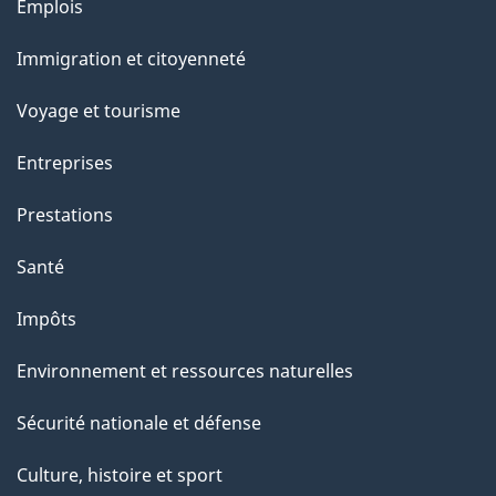
l
Thèmes
Emplois
et
a
Immigration et citoyenneté
sujets
p
Voyage et tourisme
a
Entreprises
g
Prestations
e
Santé
Impôts
Environnement et ressources naturelles
Sécurité nationale et défense
Culture, histoire et sport