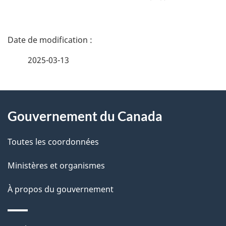
D
é
2025-03-13
t
À
a
Gouvernement du Canada
propos
i
de
l
Toutes les coordonnées
ce
s
Ministères et organismes
site
d
À propos du gouvernement
e