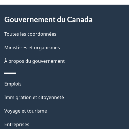
À
a
Gouvernement du Canada
propos
i
de
l
Toutes les coordonnées
ce
s
Ministères et organismes
site
d
À propos du gouvernement
e
l
Thèmes
Emplois
et
a
Immigration et citoyenneté
sujets
p
Voyage et tourisme
a
Entreprises