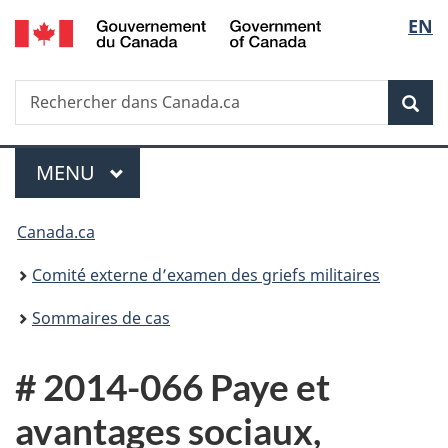
/
Sélec
EN
Passer
Passer
Passer
Government
au
à
à
de
of
contenu
«
la
Canada
Recherche
Rechercher
principal
Au
version
Rec
la
dans
sujet
HTML
Canada.ca
du
simplifiée
langu
Menu
gouvernement
MENU
PRINCIPAL
»
Vous
Canada.ca
êtes
Comité externe d’examen des griefs militaires
ici :
Sommaires de cas
# 2014-066 Paye et
avantages sociaux,