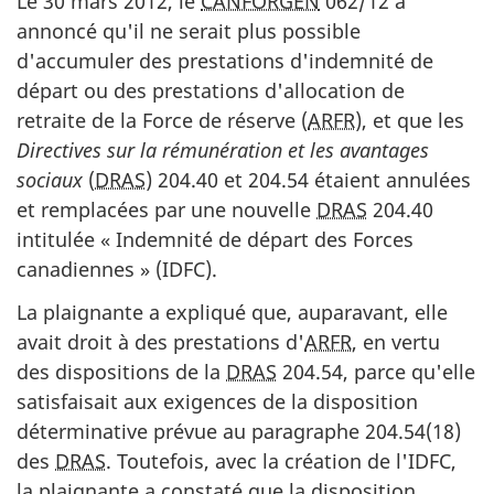
Le 30 mars 2012, le
CANFORGEN
062/12 a
annoncé qu'il ne serait plus possible
d'accumuler des prestations d'indemnité de
départ ou des prestations d'allocation de
retraite de la Force de réserve (
ARFR
), et que les
Directives sur la rémunération et les avantages
sociaux
(
DRAS
) 204.40 et 204.54 étaient annulées
et remplacées par une nouvelle
DRAS
204.40
intitulée « Indemnité de départ des Forces
canadiennes » (IDFC).
La plaignante a expliqué que, auparavant, elle
avait droit à des prestations d'
ARFR
, en vertu
des dispositions de la
DRAS
204.54, parce qu'elle
satisfaisait aux exigences de la disposition
déterminative prévue au paragraphe 204.54(18)
des
DRAS
. Toutefois, avec la création de l'IDFC,
la plaignante a constaté que la disposition