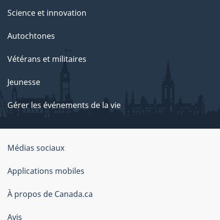
Science et innovation
Autochtones
Vétérans et militaires
Jeunesse
Gérer les événements de la vie
Organisation
Médias sociaux
du
Applications mobiles
gouvernement
du
À propos de Canada.ca
Canada
Avis