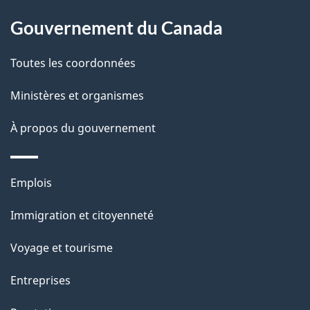
À
a
Gouvernement du Canada
propos
i
de
l
Toutes les coordonnées
ce
s
Ministères et organismes
site
d
À propos du gouvernement
e
l
Thèmes
Emplois
et
a
Immigration et citoyenneté
sujets
p
Voyage et tourisme
a
Entreprises
g