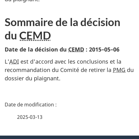
Sommaire de la décision
du
CEMD
Date de la décision du
CEMD
:
2015–05–06
L'
ADI
est d'accord avec les conclusions et la
recommandation du Comité de retirer la
PMG
du
dossier du plaignant.
D
é
2025-03-13
t