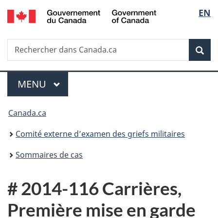
/
Sélec
EN
Passer
Passer
Passer
Government
au
à
à
de
of
contenu
«
la
Canada
Recherche
Rechercher
principal
Au
version
Rec
la
dans
sujet
HTML
Canada.ca
du
simplifiée
langu
Menu
gouvernement
MENU
PRINCIPAL
»
Vous
Canada.ca
êtes
Comité externe d’examen des griefs militaires
ici :
Sommaires de cas
# 2014-116 Carrières,
Première mise en garde