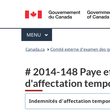
Sélection
de
la
Menu
MENU
PRINCIPAL
langue
Vous
Canada.ca
Comité externe d’examen des gri
êtes
ici :
# 2014-148 Paye et
d'affectation temp
Indemnités d'affectation tempor