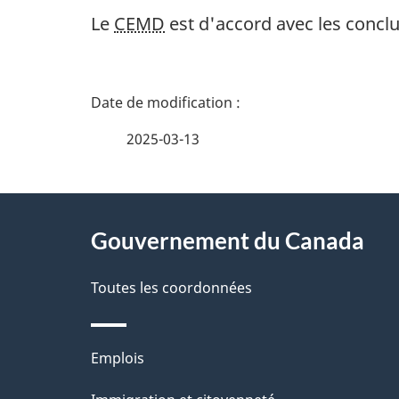
Le
CEMD
est d'accord avec les conclu
D
é
2025-03-13
t
À
a
Gouvernement du Canada
propos
i
de
Toutes les coordonnées
l
ce
s
Thèmes
Emplois
site
d
et