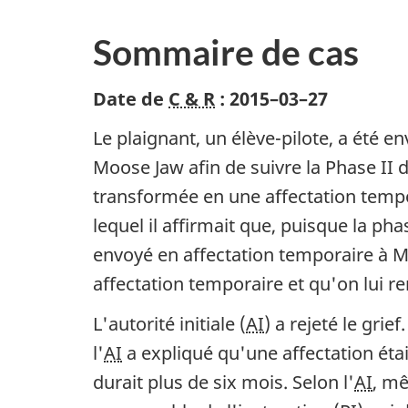
Sommaire de cas
Date de
C & R
:
2015–03–27
Le plaignant, un élève-pilote, a été 
Moose Jaw afin de suivre la Phase II 
transformée en une affectation tempo
lequel il affirmait que, puisque la pha
envoyé en affectation temporaire à M
affectation temporaire et qu'on lui re
L'autorité initiale (
AI
) a rejeté le gri
l'
AI
a expliqué qu'une affectation éta
durait plus de six mois. Selon l'
AI
, mê