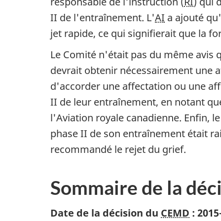
responsable de l'instruction (
RI
) qui 
II de l'entraînement. L'
AI
a ajouté qu'
jet rapide, ce qui signifierait que la
Le Comité n'était pas du même avis qu
devrait obtenir nécessairement une af
d'accorder une affectation ou une af
II de leur entraînement, en notant qu
l'Aviation royale canadienne. Enfin, l
phase II de son entraînement était rai
recommandé le rejet du grief.
Sommaire de la déc
Date de la décision du
CEMD
:
2015