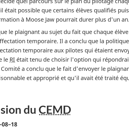
décide quel parcours sur le plan du pilotage chaq
il était possible que certains élèves qualifiés pui
 formation à Moose Jaw pourrait durer plus d'un an
e le plaignant au sujet du fait que chaque élève
fectation temporaire. Il a conclu que la politiqu
fectation temporaire aux pilotes qui étaient env
e le
RI
était tenu de choisir l'option qui répondra
e Comité a conclu que le fait d'envoyer le plaign
sonnable et approprié et qu'il avait été traité é
ision du
CEMD
–08–18