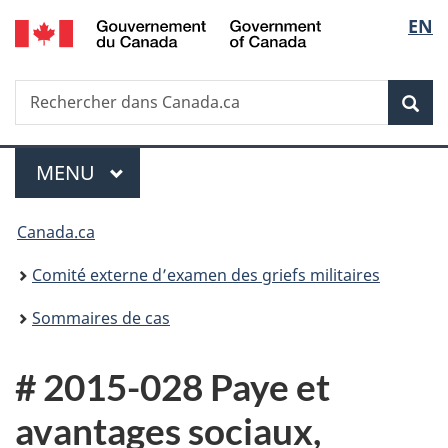
/
Sélec
EN
Passer
Passer
Passer
Government
au
à
à
de
of
contenu
«
la
Canada
Recherche
Rechercher
principal
Au
version
Rec
la
dans
sujet
HTML
Canada.ca
du
simplifiée
langu
Menu
gouvernement
MENU
PRINCIPAL
»
Vous
Canada.ca
êtes
Comité externe d’examen des griefs militaires
ici :
Sommaires de cas
# 2015-028 Paye et
avantages sociaux,