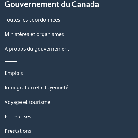
Gouvernement du Canada
propos
i
de
l
Toutes les coordonnées
ce
s
Ministères et organismes
site
d
À propos du gouvernement
e
l
Thèmes
Emplois
et
a
Immigration et citoyenneté
sujets
p
Voyage et tourisme
a
Entreprises
g
Prestations