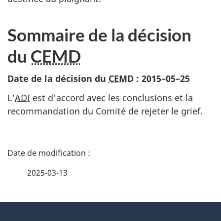
Sommaire de la décision
du
CEMD
Date de la décision du
CEMD
:
2015–05–25
L'
ADI
est d'accord avec les conclusions et la
recommandation du Comité de rejeter le grief.
D
é
2025-03-13
t
À
a