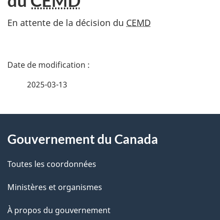
En attente de la décision du
CEMD
D
é
2025-03-13
t
À
a
Gouvernement du Canada
propos
i
de
l
Toutes les coordonnées
ce
s
Ministères et organismes
site
d
À propos du gouvernement