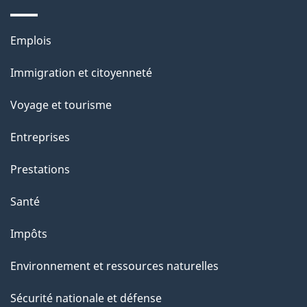
e
l
Thèmes
Emplois
et
a
Immigration et citoyenneté
sujets
p
Voyage et tourisme
a
Entreprises
g
Prestations
e
Santé
Impôts
Environnement et ressources naturelles
Sécurité nationale et défense