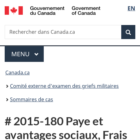
/
Sélec
EN
Passer
Passer
Passer
Government
au
à
à
de
of
contenu
«
la
Canada
Recherche
Rechercher
principal
Au
version
Rec
la
dans
sujet
HTML
Canada.ca
du
simplifiée
langu
Menu
gouvernement
MENU
PRINCIPAL
»
Vous
Canada.ca
êtes
Comité externe d’examen des griefs militaires
ici :
Sommaires de cas
# 2015-180 Paye et
avantages sociaux, Frais