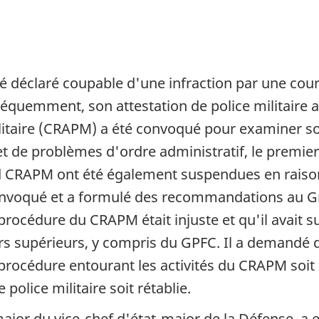
été déclaré coupable d'une infraction par une cour
séquemment, son attestation de police militaire 
ilitaire (CRAPM) a été convoqué pour examiner so
 de problèmes d'ordre administratif, le premie
nd CRAPM ont été également suspendues en raison
onvoqué et a formulé des recommandations au G
 procédure du CRAPM était injuste et qu'il avait 
ciers supérieurs, y compris du GPFC. Il a demandé 
 procédure entourant les activités du CRAPM soi
police militaire soit rétablie.
-major du vice-chef d'état-major de la Défense, a