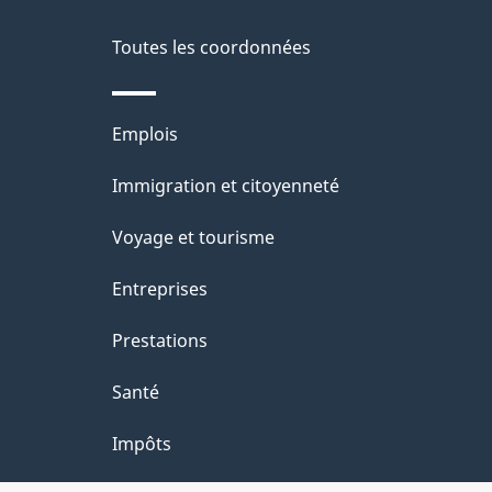
propos
i
de
Toutes les coordonnées
l
ce
s
Thèmes
Emplois
site
d
et
Immigration et citoyenneté
sujets
e
Voyage et tourisme
l
Entreprises
a
Prestations
p
Santé
a
Impôts
g