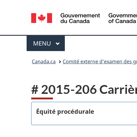
Sélection
de
la
Menu
MENU
PRINCIPAL
langue
Vous
Canada.ca
Comité externe d’examen des gri
êtes
ici :
# 2015-206 Carrièr
Équité procédurale