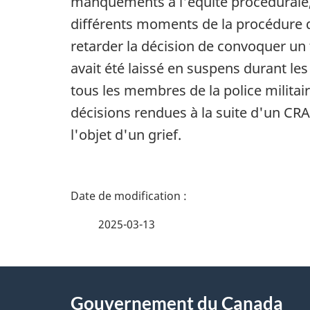
manquements à l'équité procédurale, 
différents moments de la procédure 
retarder la décision de convoquer un
avait été laissé en suspens durant 
tous les membres de la police milit
décisions rendues à la suite d'un CRAP
l'objet d'un grief.
D
é
2025-03-13
t
À
a
Gouvernement du Canada