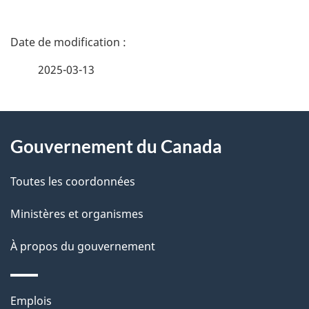
D
é
2025-03-13
t
À
a
Gouvernement du Canada
propos
i
de
l
Toutes les coordonnées
ce
s
Ministères et organismes
site
d
À propos du gouvernement
e
l
Thèmes
Emplois