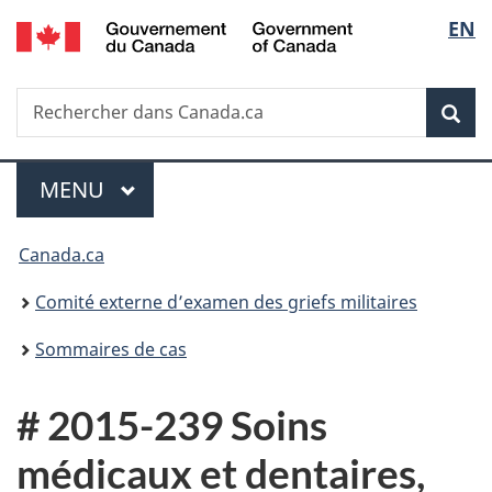
/
Sélec
EN
Passer
Passer
Passer
Government
au
à
à
de
of
contenu
«
la
Canada
Recherche
Rechercher
principal
Au
version
Rec
la
dans
sujet
HTML
Canada.ca
du
simplifiée
langu
Menu
gouvernement
MENU
PRINCIPAL
»
Vous
Canada.ca
êtes
Comité externe d’examen des griefs militaires
ici :
Sommaires de cas
# 2015-239 Soins
médicaux et dentaires,