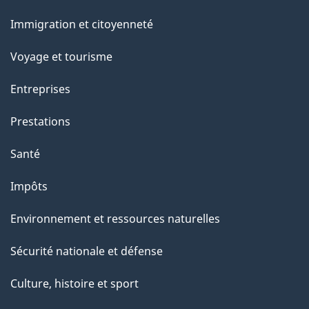
et
a
Immigration et citoyenneté
sujets
p
Voyage et tourisme
a
Entreprises
g
Prestations
e
Santé
Impôts
Environnement et ressources naturelles
Sécurité nationale et défense
Culture, histoire et sport