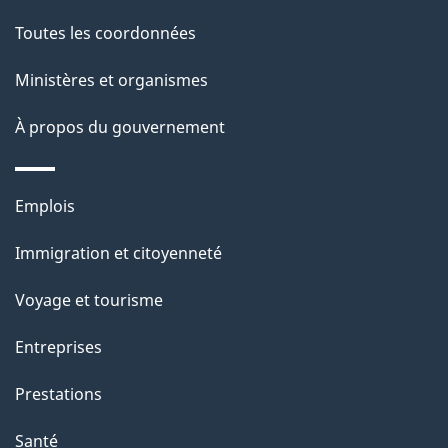
de
l
Toutes les coordonnées
ce
s
Ministères et organismes
site
d
À propos du gouvernement
e
l
Thèmes
Emplois
et
a
Immigration et citoyenneté
sujets
p
Voyage et tourisme
a
Entreprises
g
Prestations
e
Santé