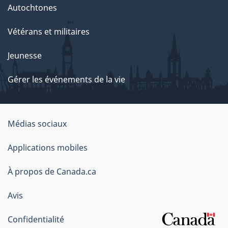
Autochtones
Vétérans et militaires
Jeunesse
Gérer les événements de la vie
Organisation
Médias sociaux
du
Applications mobiles
gouvernement
du
À propos de Canada.ca
Canada
Avis
Confidentialité