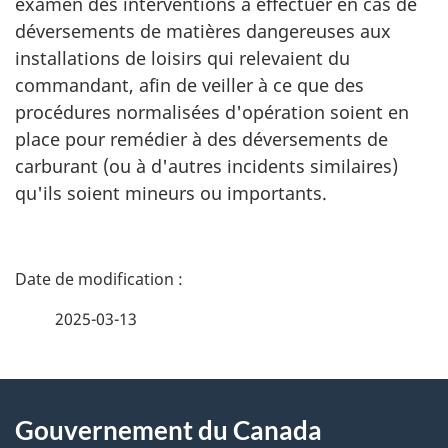
examen des interventions à effectuer en cas de
déversements de matières dangereuses aux
installations de loisirs qui relevaient du
commandant, afin de veiller à ce que des
procédures normalisées d'opération soient en
place pour remédier à des déversements de
carburant (ou à d'autres incidents similaires)
qu'ils soient mineurs ou importants.
D
é
2025-03-13
t
À
a
Gouvernement du Canada
propos
i