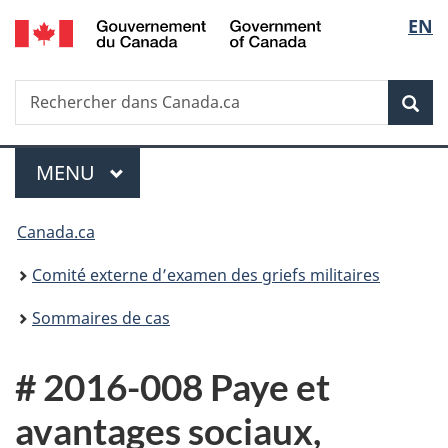
/
Sélec
EN
Passer
Passer
Passer
Government
au
à
à
de
of
contenu
«
la
Canada
Recherche
Rechercher
principal
Au
version
Rec
la
dans
sujet
HTML
Canada.ca
du
simplifiée
langu
Menu
gouvernement
MENU
PRINCIPAL
»
Vous
Canada.ca
êtes
Comité externe d’examen des griefs militaires
ici :
Sommaires de cas
# 2016-008 Paye et
avantages sociaux,