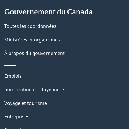
À
a
Gouvernement du Canada
propos
i
de
l
Toutes les coordonnées
ce
s
Ministères et organismes
site
d
À propos du gouvernement
e
l
Thèmes
Emplois
et
a
Immigration et citoyenneté
sujets
p
Voyage et tourisme
a
Entreprises
g