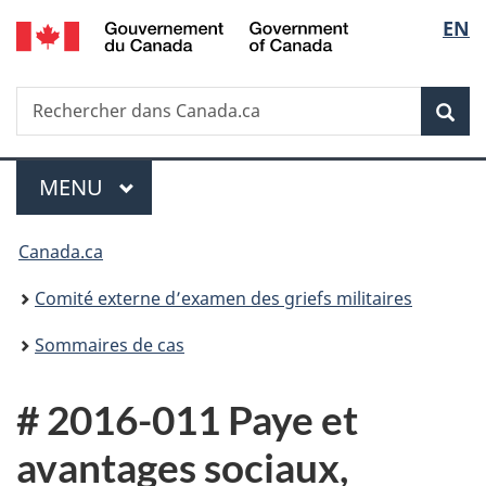
/
Sélec
EN
Passer
Passer
Passer
Government
au
à
à
de
of
contenu
«
la
Canada
Recherche
Rechercher
principal
Au
version
Rec
la
dans
sujet
HTML
Canada.ca
du
simplifiée
langu
Menu
gouvernement
MENU
PRINCIPAL
»
Vous
Canada.ca
êtes
Comité externe d’examen des griefs militaires
ici :
Sommaires de cas
# 2016-011 Paye et
avantages sociaux,