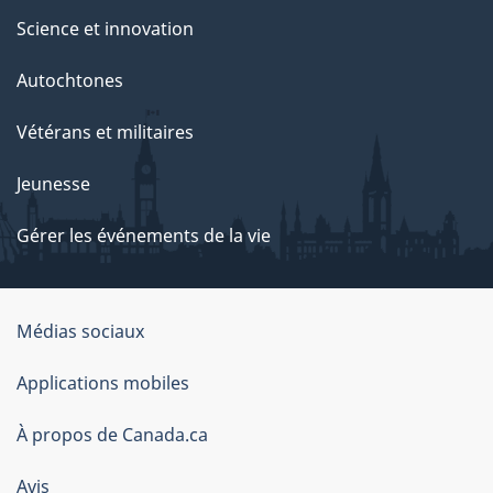
Science et innovation
Autochtones
Vétérans et militaires
Jeunesse
Gérer les événements de la vie
Organisation
Médias sociaux
du
Applications mobiles
gouvernement
du
À propos de Canada.ca
Canada
Avis