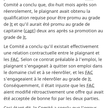
Comité a conclu que, dix-huit mois après son
réenrolement, le plaignant avait obtenu la
qualification requise pour être promu au grade
de
lt
et qu'il aurait été promu au grade de
capitaine (
capt
) deux ans après sa promotion au
grade de
lt
.
Le Comité a conclu qu'il existait effectivement
une relation contractuelle entre le plaignant et
les
FAC
. Selon ce contrat préalable à l'emploi, le
plaignant s'engageait à quitter son emploi dans
le domaine civil et à se réenrôler, et les
FAC
s'engageaient à le réenrôler au grade de
lt
.
Conséquemment, il était injuste que les
FAC
aient modifié rétroactivement une offre qui avait
été acceptée de bonne foi par les deux parties.
Ceci étant dit, le Comité a conclu que l'erreur