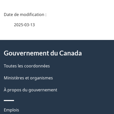
D
é
2025-03-13
t
À
a
Gouvernement du Canada
propos
i
de
l
Toutes les coordonnées
ce
s
Ministères et organismes
site
d
À propos du gouvernement
e
l
Thèmes
Emplois