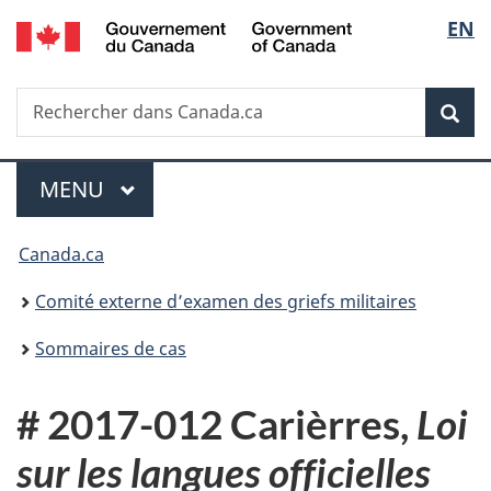
/
Sélec
EN
Passer
Passer
Passer
Government
au
à
à
de
of
contenu
«
la
Canada
Recherche
Rechercher
principal
Au
version
Rec
la
dans
sujet
HTML
Canada.ca
du
simplifiée
langu
Menu
gouvernement
MENU
PRINCIPAL
»
Vous
Canada.ca
êtes
Comité externe d’examen des griefs militaires
ici :
Sommaires de cas
# 2017-012 Carièrres,
Loi
sur les langues officielles