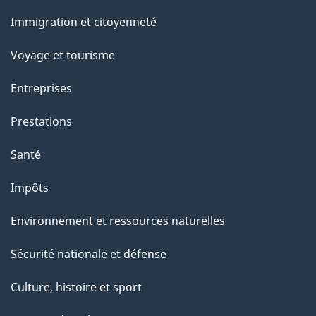
et
a
Immigration et citoyenneté
sujets
p
Voyage et tourisme
a
Entreprises
g
Prestations
e
Santé
Impôts
Environnement et ressources naturelles
Sécurité nationale et défense
Culture, histoire et sport