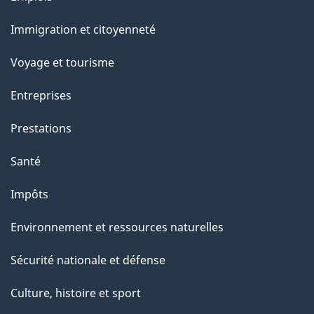
l
et
a
Immigration et citoyenneté
sujets
p
Voyage et tourisme
a
Entreprises
g
Prestations
e
Santé
Impôts
Environnement et ressources naturelles
Sécurité nationale et défense
Culture, histoire et sport