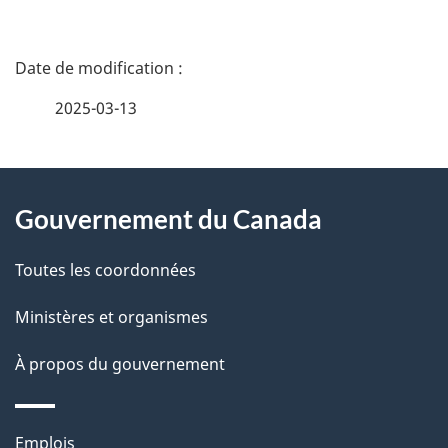
D
é
2025-03-13
t
À
a
Gouvernement du Canada
propos
i
de
l
Toutes les coordonnées
ce
s
Ministères et organismes
site
d
À propos du gouvernement
e
Thèmes
Emplois