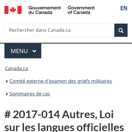
/
Sélec
EN
Passer
Passer
Passer
Government
au
à
à
de
of
contenu
«
la
Canada
Recherche
Rechercher
principal
Au
version
Rec
la
dans
sujet
HTML
Canada.ca
du
simplifiée
langu
Menu
gouvernement
MENU
PRINCIPAL
»
Vous
Canada.ca
êtes
Comité externe d’examen des griefs militaires
ici :
Sommaires de cas
# 2017-014 Autres, Loi
sur les langues officielles