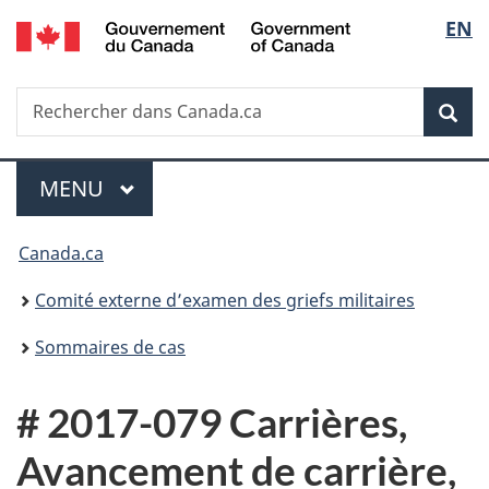
/
Sélec
EN
Passer
Passer
Passer
Government
au
à
à
de
of
contenu
«
la
Canada
Recherche
Rechercher
principal
Au
version
Rec
la
dans
sujet
HTML
Canada.ca
du
simplifiée
langu
Menu
gouvernement
MENU
PRINCIPAL
»
Vous
Canada.ca
êtes
Comité externe d’examen des griefs militaires
ici :
Sommaires de cas
# 2017-079 Carrières,
Avancement de carrière,