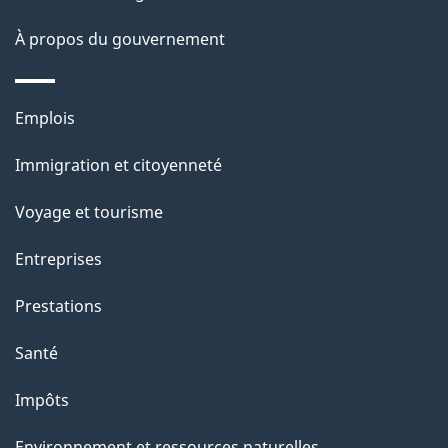
site
d
À propos du gouvernement
e
l
Thèmes
Emplois
et
a
Immigration et citoyenneté
sujets
p
Voyage et tourisme
a
Entreprises
g
Prestations
e
Santé
Impôts
Environnement et ressources naturelles