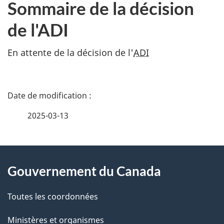
Sommaire de la décision
de l'ADI
En attente de la décision de l'
ADI
D
é
2025-03-13
t
À
a
Gouvernement du Canada
propos
i
de
l
Toutes les coordonnées
ce
s
Ministères et organismes