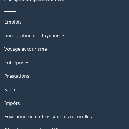
e
l
Thèmes
Emplois
et
a
Immigration et citoyenneté
sujets
p
Voyage et tourisme
a
Entreprises
g
Prestations
e
Santé
Impôts
Environnement et ressources naturelles