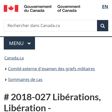
/
Sélec
EN
Passer
Passer
Passer
Government
au
à
à
de
of
contenu
«
la
Canada
Recherche
Rechercher
principal
Au
version
Rec
la
dans
sujet
HTML
Canada.ca
du
simplifiée
langu
Menu
gouvernement
MENU
PRINCIPAL
»
Vous
Canada.ca
êtes
Comité externe d’examen des griefs militaires
ici :
Sommaires de cas
# 2018-027 Libérations,
Libération -