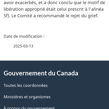
avoir exacerbés, et a donc conclu que le motif de
libération approprié était celui prescrit à l'alinéa
5f). Le Comité a recommandé le rejet du grief.
D
é
2025-03-13
t
À
a
Gouvernement du Canada
propos
i
de
l
Toutes les coordonnées
ce
s
Ministères et organismes
site
d
À propos du gouvernement