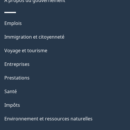
À propos du gouvernement
e
l
Thèmes
Emplois
et
a
Immigration et citoyenneté
sujets
p
Voyage et tourisme
a
Entreprises
g
Prestations
e
Santé
Impôts
Environnement et ressources naturelles