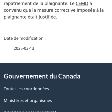
rapatriement de la plaignante. Le
CEMD
a
convenu que la mesure corrective imposée à la
plaignante était justifiée.
D
é
2025-03-13
t
À
a
Gouvernement du Canada
propos
i
de
l
Toutes les coordonnées
ce
s
Ministères et organismes
site
d