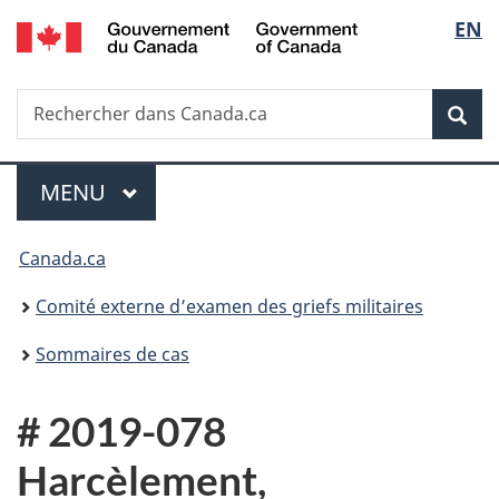
/
Sélec
EN
Passer
Passer
Passer
Government
au
à
à
de
of
contenu
«
la
Canada
Recherche
Rechercher
principal
Au
version
Rec
la
dans
sujet
HTML
Canada.ca
du
simplifiée
langu
Menu
gouvernement
MENU
PRINCIPAL
»
Vous
Canada.ca
êtes
Comité externe d’examen des griefs militaires
ici :
Sommaires de cas
# 2019-078
Harcèlement,