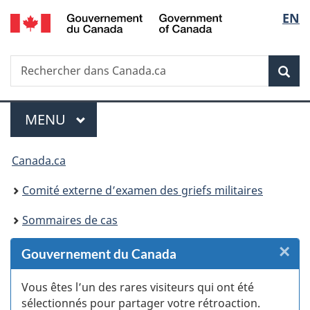
/
Sélec
EN
Passer
Passer
Passer
Passer
Government
au
au
à
à
de
of
Gestionnaire
contenu
«
la
Canada
Recherche
Rechercher
des
principal
Au
version
Rec
la
dans
Invitations
sujet
HTML
Canada.ca
du
simplifiée
langu
Menu
gouvernement
MENU
PRINCIPAL
»
Vous
Canada.ca
êtes
Comité externe d’examen des griefs militaires
ici :
Sommaires de cas
×
F
Gouvernement du Canada
:
Vous êtes l’un des rares visiteurs qui ont été
sélectionnés pour partager votre rétroaction.