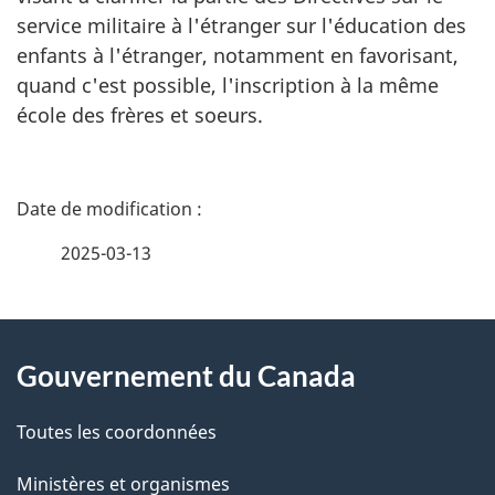
service militaire à l'étranger sur l'éducation des
enfants à l'étranger, notamment en favorisant,
quand c'est possible, l'inscription à la même
école des frères et soeurs.
D
é
2025-03-13
t
À
a
Gouvernement du Canada
propos
i
de
l
Toutes les coordonnées
ce
s
Ministères et organismes