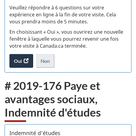
S
Veuillez répondre à 6 questions sur votre
d
expérience en ligne à la fin de votre visite. Cela
vous prendra moins de 5 minutes.
si
En choisissant « Oui », vous ouvrirez une nouvelle
w
fenêtre à laquelle vous pourrez revenir une fois
votre visite à Canada.ca terminée.
(t
Oui
accéder
Non
d
au
je
.
sondage.
ne
# 2019-176 Paye et
veux
pas
avantages sociaux,
participer
au
Indemnité d'études
sondage
du
site
web,
Indemnité d'études