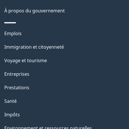
site
d
À propos du gouvernement
e
l
Thèmes
Emplois
et
a
Immigration et citoyenneté
sujets
p
Voyage et tourisme
a
Entreprises
g
Prestations
e
Santé
Impôts
Environnement et ressources naturelles