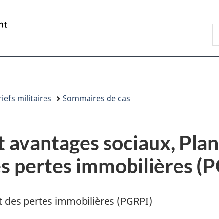
Passer
Passer
Passer
au
à
à
/
R
contenu
«
la
Government
d
principal
Au
version
of
C
sujet
HTML
Canada
du
simplifiée
gouvernement
»
efs militaires
Sommaires de cas
 avantages sociaux, Plan
 pertes immobilières (
 des pertes immobilières (PGRPI)