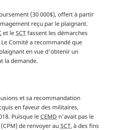
ursement (30 000$), offert à partir
mmagement reçu par le plaignant.
C
et le
SCT
fassent les démarches
res. Le Comité a recommandé que
laignant en vue d'obtenir un
t la demande.
clusions et sa recommandation
cquis en faveur des militaires,
2018. Puisque le
CEMD
n'avait pas le
re (CPM) de renvoyer au
SCT
, à des fins