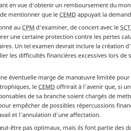
ant en vue d'obtenir un remboursement du montan
t de mentionner que le
CEMD
appuyait la demand
rdonné au
CPM
d'examiner, de concert avec le
SCT
rer une certaine protection contre les pertes ca
itaires. Un tel examen devrait inclure la créatio
lier les difficultés financières excessives lors d
une éventuelle marge de manœuvre limitée pour 
strophiques, le
CEMD
offrirait à l'avenir que, si u
esponsables de sa branche soient chargés de mett
 pour empêcher de possibles répercussions financ
vail et l'annulation d'une affectation.
eut-être pas optimaux, mais ils font partie des 