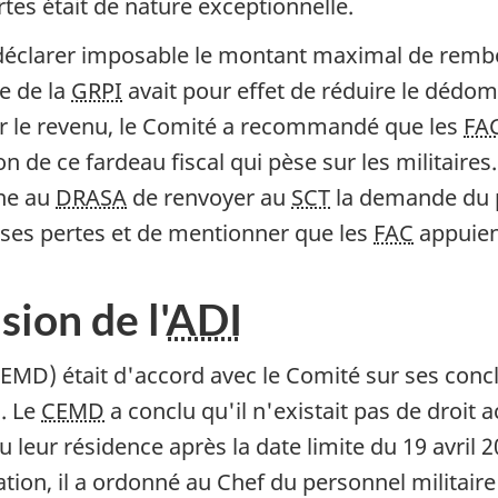
rtes était de nature exceptionnelle.
e déclarer imposable le montant maximal de rembo
e de la
GRPI
avait pour effet de réduire le dédo
 sur le revenu, le Comité a recommandé que les
FA
on de ce fardeau fiscal qui pèse sur les militai
nne au
DRASA
de renvoyer au
SCT
la demande du p
es pertes et de mentionner que les
FAC
appuien
ion de l'
ADI
CEMD) était d'accord avec le Comité sur ses con
. Le
CEMD
a conclu qu'il n'existait pas de droit a
 leur résidence après la date limite du 19 avril 
ation, il a ordonné au Chef du personnel militai