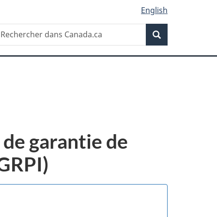
English
Recherche
echercher
Recherche
ans
anada.ca
 de garantie de
PGRPI)