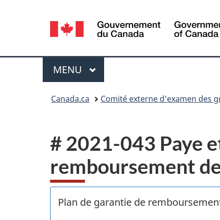
Sélection
de
la
Menu
MENU
PRINCIPAL
langue
Vous
Canada.ca
Comité externe d’examen des gri
êtes
ici :
# 2021-043 Paye et
remboursement des
Plan de garantie de remboursement