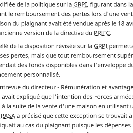
difiée de la politique sur la
GRPI
, figurant dans l
nant le remboursement des pertes lors d'une ven
maison du plaignant avait été vendue après le 18 av
ancienne version de la directive du
PRIFC
.
llé de la disposition révisée sur la
GRPI
permettai
ses pertes, mais que tout remboursement supér
endait des fonds disponibles dans l'enveloppe 
ancement personnalisé.
ntrevue du directeur - Rémunération et avantag
A
avait expliqué que l'intention des Forces armées
 la suite de la vente d'une maison en utilisant 
RASA
a précisé que cette exception se trouvait à l
liquait au cas du plaignant puisque les dépenses 