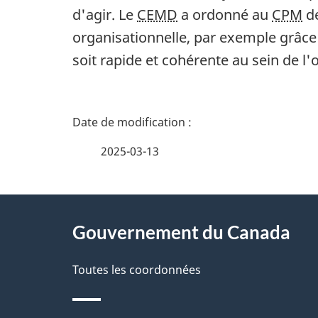
d'agir. Le
CEMD
a ordonné au
CPM
de
organisationnelle, par exemple grâce
soit rapide et cohérente au sein de l'
D
é
2025-03-13
t
À
a
Gouvernement du Canada
propos
i
de
Toutes les coordonnées
l
ce