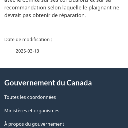
recommandation selon laquelle le plaignant ne
devrait pas obtenir de réparation.
D
é
2025-03-13
t
À
a
Gouvernement du Canada
propos
i
de
l
Toutes les coordonnées
ce
s
Ministères et organismes
site
d
À propos du gouvernement