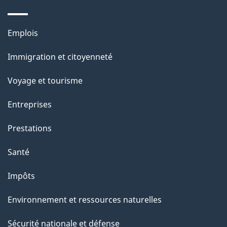
e
l
Thèmes
Emplois
et
a
Immigration et citoyenneté
sujets
p
Voyage et tourisme
a
Entreprises
g
Prestations
e
Santé
Impôts
Environnement et ressources naturelles
Sécurité nationale et défense