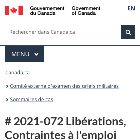
/
Sélec
EN
Passer
Passer
Passer
Government
au
à
à
de
of
contenu
«
la
Canada
Recherche
Rechercher
principal
Au
version
Rec
la
dans
sujet
HTML
Canada.ca
du
simplifiée
langu
Menu
gouvernement
MENU
PRINCIPAL
»
Vous
Canada.ca
êtes
Comité externe d’examen des griefs militaires
ici :
Sommaires de cas
# 2021-072 Libérations,
Contraintes à l'emploi