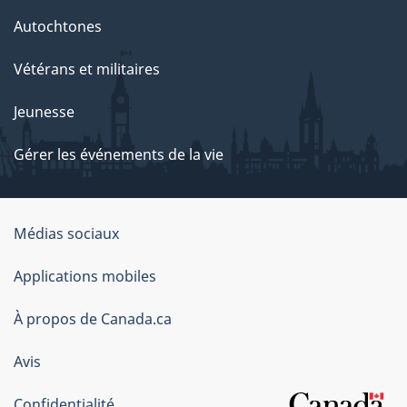
Autochtones
Vétérans et militaires
Jeunesse
Gérer les événements de la vie
Organisation
Médias sociaux
du
Applications mobiles
gouvernement
du
À propos de Canada.ca
Canada
Avis
Confidentialité