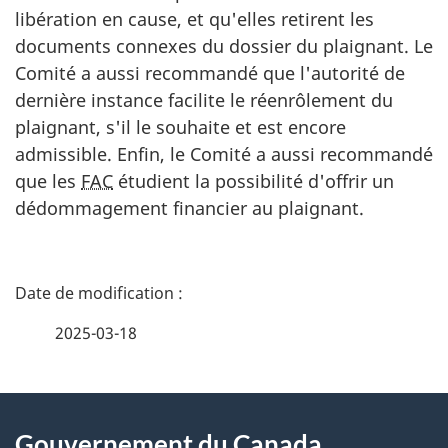
libération en cause, et qu'elles retirent les
documents connexes du dossier du plaignant. Le
Comité a aussi recommandé que l'autorité de
dernière instance facilite le réenrôlement du
plaignant, s'il le souhaite et est encore
admissible. Enfin, le Comité a aussi recommandé
que les
FAC
étudient la possibilité d'offrir un
dédommagement financier au plaignant.
D
é
2025-03-18
t
À
a
Gouvernement du Canada