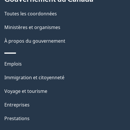
propos
i
de
l
Toutes les coordonnées
ce
s
Ministères et organismes
site
d
À propos du gouvernement
e
l
Thèmes
Emplois
et
a
Immigration et citoyenneté
sujets
p
Voyage et tourisme
a
Entreprises
g
Prestations
e