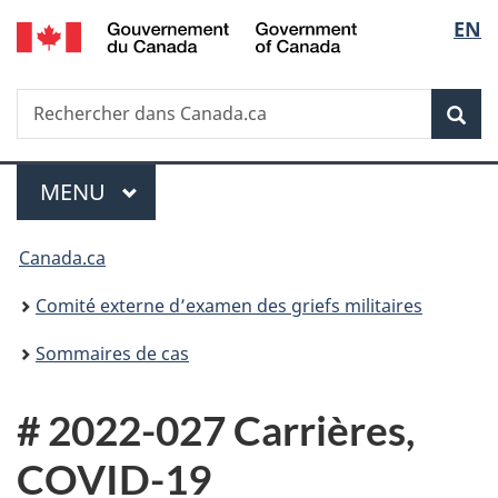
/
Sélec
EN
Passer
Passer
Passer
Government
au
à
à
de
of
contenu
«
la
Canada
Recherche
Rechercher
principal
Au
version
Rec
la
dans
sujet
HTML
Canada.ca
du
simplifiée
langu
Menu
gouvernement
MENU
PRINCIPAL
»
Vous
Canada.ca
êtes
Comité externe d’examen des griefs militaires
ici :
Sommaires de cas
# 2022-027 Carrières,
COVID-19