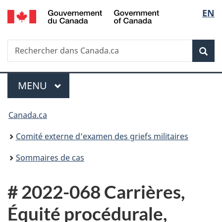
/
Sélec
EN
Passer
Passer
Passer
Government
au
à
à
de
of
contenu
«
la
Canada
Recherche
Rechercher
principal
Au
version
Rec
la
dans
sujet
HTML
Canada.ca
du
simplifiée
langu
Menu
gouvernement
MENU
PRINCIPAL
»
Vous
Canada.ca
êtes
Comité externe d’examen des griefs militaires
ici :
Sommaires de cas
# 2022-068 Carrières,
Équité procédurale,