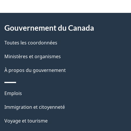
t
À
a
Gouvernement du Canada
propos
i
de
l
Toutes les coordonnées
ce
s
Ministères et organismes
site
d
À propos du gouvernement
e
l
Thèmes
Emplois
et
a
Immigration et citoyenneté
sujets
p
Voyage et tourisme