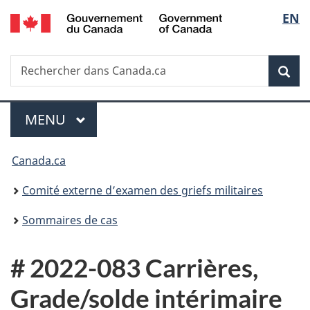
/
Sélec
EN
Passer
Passer
Passer
Government
au
à
à
de
of
contenu
«
la
Canada
Recherche
Rechercher
principal
Au
version
Rec
la
dans
sujet
HTML
Canada.ca
du
simplifiée
langu
Menu
gouvernement
MENU
PRINCIPAL
»
Vous
Canada.ca
êtes
Comité externe d’examen des griefs militaires
ici :
Sommaires de cas
# 2022-083 Carrières,
Grade/solde intérimaire