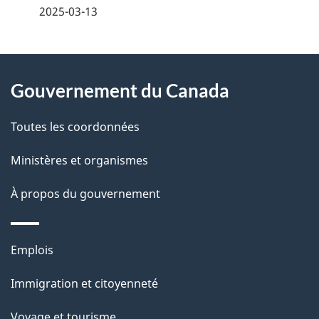
é
2025-03-13
t
À
a
Gouvernement du Canada
propos
i
de
l
Toutes les coordonnées
ce
s
Ministères et organismes
site
d
À propos du gouvernement
e
l
Thèmes
Emplois
et
a
Immigration et citoyenneté
sujets
p
Voyage et tourisme