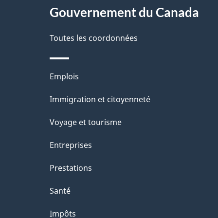
a
Gouvernement du Canada
propos
i
de
Toutes les coordonnées
l
ce
s
Thèmes
Emplois
site
d
et
Immigration et citoyenneté
sujets
e
Voyage et tourisme
l
Entreprises
a
Prestations
p
Santé
a
Impôts