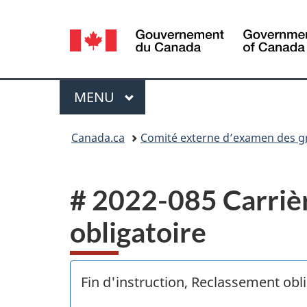
Sélection
de
la
Menu
MENU
PRINCIPAL
langue
Vous
Canada.ca
Comité externe d’examen des gri
êtes
ici :
# 2022-085 Carrièr
obligatoire
Fin d'instruction, Reclassement obli