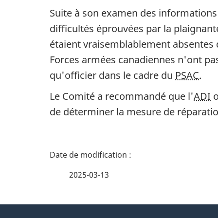
Suite à son examen des informations 
difficultés éprouvées par la plaignant
étaient vraisemblablement absentes du
Forces armées canadiennes n'ont pas s
qu'officier dans le cadre du
PSAC
.
Le Comité a recommandé que l'
ADI
o
de déterminer la mesure de réparatio
D
é
2025-03-13
t
À