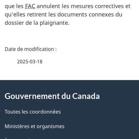
que les
FAC
annulent les mesures correctives et
qu'elles retirent les documents connexes du
dossier de la plaignante.
D
é
2025-03-18
t
À
a
Gouvernement du Canada
propos
i
de
l
Toutes les coordonnées
ce
s
Ministères et organismes