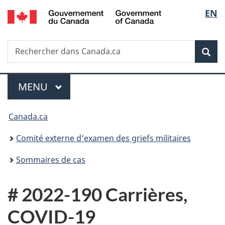
/
Sélec
EN
Passer
Passer
Passer
Government
au
à
à
de
of
contenu
«
la
Canada
Recherche
Rechercher
principal
Au
version
Rec
la
dans
sujet
HTML
Canada.ca
du
simplifiée
langu
Menu
gouvernement
MENU
PRINCIPAL
»
Vous
Canada.ca
êtes
Comité externe d’examen des griefs militaires
ici :
Sommaires de cas
# 2022-190 Carrières,
COVID-19