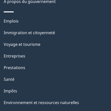
site
d
À propos du gouvernement
e
l
Thèmes
Emplois
et
a
Immigration et citoyenneté
sujets
p
Voyage et tourisme
a
Entreprises
g
Prestations
e
Santé
Impôts
Environnement et ressources naturelles