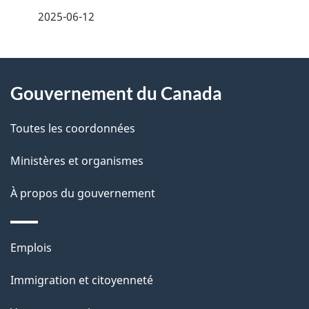
é
2025-06-12
t
À
a
Gouvernement du Canada
propos
i
de
l
Toutes les coordonnées
ce
s
Ministères et organismes
site
d
À propos du gouvernement
e
l
Thèmes
Emplois
et
a
Immigration et citoyenneté
sujets