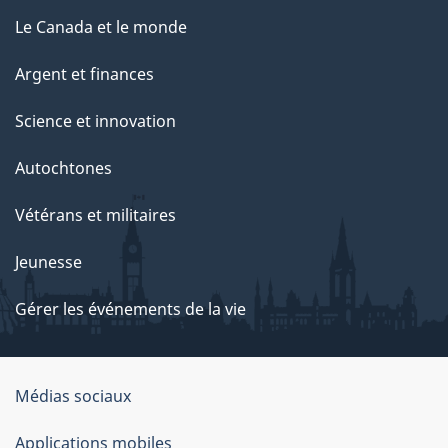
Le Canada et le monde
Argent et finances
Science et innovation
Autochtones
Vétérans et militaires
Jeunesse
Gérer les événements de la vie
Organisation
Médias sociaux
du
Applications mobiles