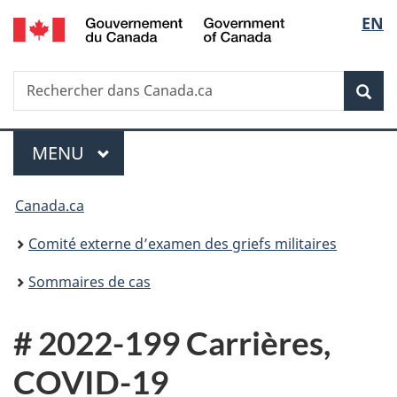
/
Sélec
EN
Passer
Passer
Passer
Government
au
à
à
de
of
contenu
«
la
Canada
Recherche
Rechercher
principal
Au
version
Rec
la
dans
sujet
HTML
Canada.ca
du
simplifiée
langu
Menu
gouvernement
MENU
PRINCIPAL
»
Vous
Canada.ca
êtes
Comité externe d’examen des griefs militaires
ici :
Sommaires de cas
# 2022-199 Carrières,
COVID-19