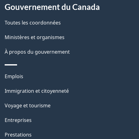
Gouvernement du Canada
propos
i
de
l
Toutes les coordonnées
ce
s
Ministères et organismes
site
d
À propos du gouvernement
e
l
Thèmes
Emplois
et
a
Immigration et citoyenneté
sujets
p
Voyage et tourisme
a
Entreprises
g
Prestations