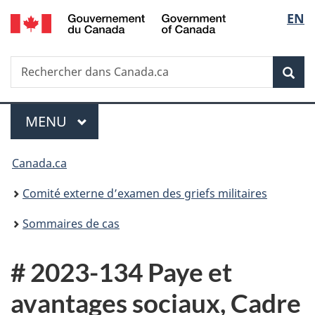
/
Sélec
EN
Passer
Passer
Passer
Government
au
à
à
de
of
contenu
«
la
Canada
Recherche
Rechercher
principal
Au
version
Rec
la
dans
sujet
HTML
Canada.ca
du
simplifiée
langu
Menu
gouvernement
MENU
PRINCIPAL
»
Vous
Canada.ca
êtes
Comité externe d’examen des griefs militaires
ici :
Sommaires de cas
# 2023-134 Paye et
avantages sociaux, Cadre