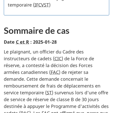
temporaire (
IFCVST
)
Sommaire de cas
Date
C et R
: 2025-01-28
Le plaignant, un officier du Cadre des
instructeurs de cadets (
CIC
) de la Force de
réserve, a contesté la décision des Forces
armées canadiennes (
FAC
) de rejeter sa
demande. Cette demande concernait le
remboursement de frais de déplacements en
service temporaire (
ST
) survenus lors d'une offre
de service de réserve de classe B de 30 jours
destinée à appuyer le Programme d'activités des
cadets (
PAC
). Les
FAC
ont affirmé que, parce que