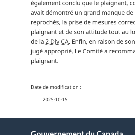
également conclu que le plaignant, 
avait démontré un grand manque de ju
reprochés, la prise de mesures correc
plaignant et de son attitude tout au lo
de la
2 Div CA
. Enfin, en raison de so
jugé approprié. Le Comité a recomma
plaignant.
D
é
2025-10-15
t
À
a
Gouvernement du Canada