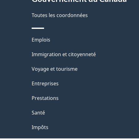
propos
i
de
Toutes les coordonnées
l
ce
s
Thèmes
Emplois
site
d
et
Immigration et citoyenneté
sujets
e
Voyage et tourisme
l
Entreprises
a
Prestations
p
Santé
a
Impôts
g