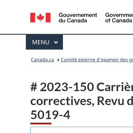
Sélection
de
la
Menu
MENU
PRINCIPAL
langue
Vous
Canada.ca
Comité externe d’examen des gri
êtes
ici :
# 2023-150 Carrièr
correctives, Revu 
5019-4