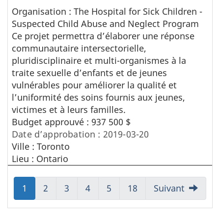
Organisation : The Hospital for Sick Children -
Suspected Child Abuse and Neglect Program
Ce projet permettra d’élaborer une réponse
communautaire intersectorielle,
pluridisciplinaire et multi-organismes à la
traite sexuelle d’enfants et de jeunes
vulnérables pour améliorer la qualité et
l’uniformité des soins fournis aux jeunes,
victimes et à leurs familles.
Budget approuvé : 937 500 $
Date d’approbation : 2019-03-20
Ville : Toronto
Lieu : Ontario
Aller
1
Aller
2
Aller
3
Aller
4
Aller
5
Aller
18
Suivant
à:
à:
à:
à:
à:
à:
Page
Page
Page
Page
Page
Page