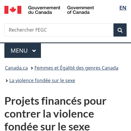
/
Sélec
EN
Passer
Passer
Passer
Government
au
à
à
de
of
contenu
«
la
Canada
Recherche
Rechercher
principal
Au
version
Rec
la
FEGC
sujet
HTML
du
simplifiée
langu
Menu
gouvernement
MENU
PRINCIPAL
»
Vous
Canada.ca
Femmes et Égalité des genres Canada
êtes
La violence fondée sur le sexe
ici :
Projets financés pour
contrer la violence
fondée sur le sexe