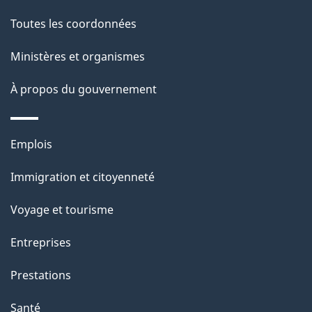
a
Toutes les coordonnées
p
Ministères et organismes
a
À propos du gouvernement
g
e
Thèmes
Emplois
et
Immigration et citoyenneté
sujets
Voyage et tourisme
Entreprises
Prestations
Santé