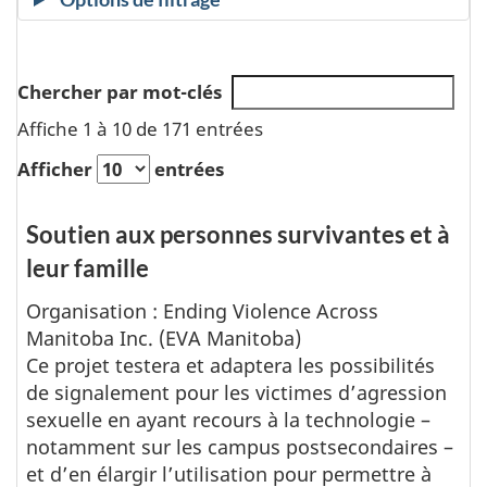
R
Chercher par mot-clés
Affiche 1 à 10 de 171 entrées
é
Afficher
entrées
s
u
Soutien aux personnes survivantes et à
Piliers de la Stratégie VFS
leur famille
l
Organisation
Organisation : Ending Violence Across
Statut
t
Manitoba Inc. (EVA Manitoba)
Description du projet
Ce projet testera et adaptera les possibilités
a
Budget approuvé
de signalement pour les victimes d’agression
Date d’approbation
t
sexuelle en ayant recours à la technologie –
Ville
notamment sur les campus postsecondaires –
s
Lieu
et d’en élargir l’utilisation pour permettre à