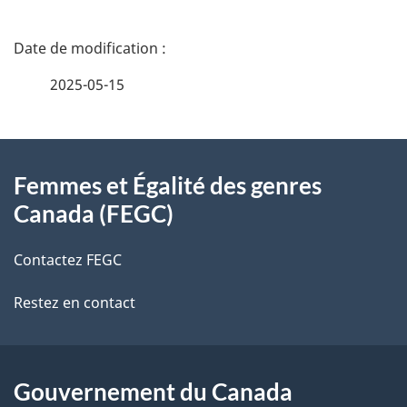
D
é
2025-05-15
t
À
a
Femmes et Égalité des genres
propos
i
Canada (FEGC)
de
l
Contactez FEGC
ce
s
Restez en contact
site
d
e
l
Gouvernement du Canada