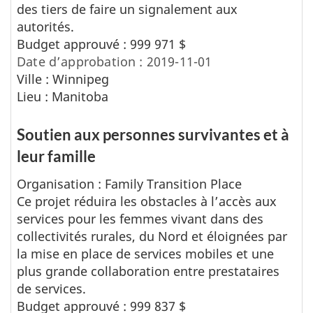
des tiers de faire un signalement aux
d
autorités.
Budget approuvé : 999 971 $
e
Date d’approbation : 2019-11-01
l
Ville : Winnipeg
Lieu : Manitoba
a
Soutien aux personnes survivantes et à
r
leur famille
e
Organisation : Family Transition Place
c
Ce projet réduira les obstacles à l’accès aux
services pour les femmes vivant dans des
h
collectivités rurales, du Nord et éloignées par
la mise en place de services mobiles et une
e
plus grande collaboration entre prestataires
r
de services.
Budget approuvé : 999 837 $