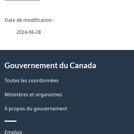
D
é
2024-06-28
t
À
a
Gouvernement du Canada
propos
i
de
l
Toutes les coordonnées
ce
s
Ministères et organismes
site
d
À propos du gouvernement
e
l
Thèmes
Emplois