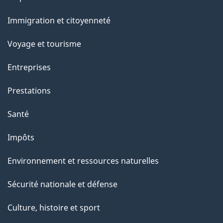
et
a
Immigration et citoyenneté
sujets
p
Voyage et tourisme
a
Entreprises
g
Prestations
e
Santé
Impôts
Environnement et ressources naturelles
Sécurité nationale et défense
Culture, histoire et sport