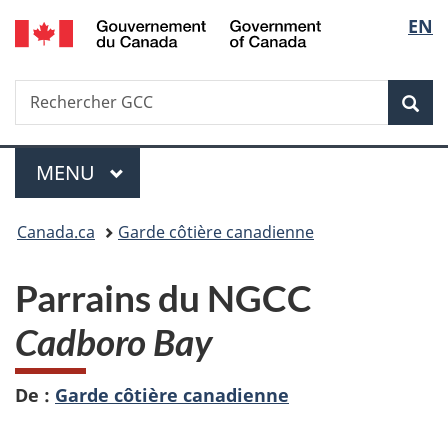
/
Sélec
EN
Passer
Passer
Passer
Government
au
à
à
de
of
contenu
«
la
Canada
Recherche
Rechercher
principal
Au
version
Rec
la
GCC
sujet
HTML
du
simplifiée
langu
Menu
gouvernement
MENU
PRINCIPAL
»
Vous
Canada.ca
Garde côtière canadienne
êtes
Parrains du NGCC
ici :
Cadboro Bay
De :
Garde côtière canadienne