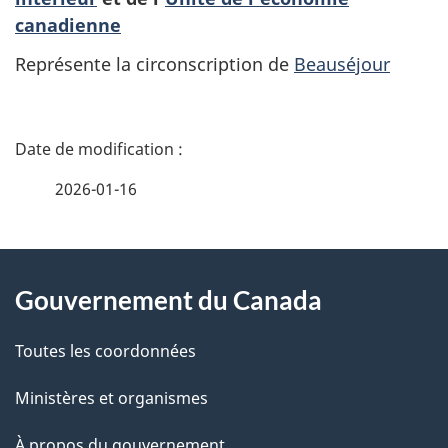
canadienne
Représente la circonscription de
Beauséjour
D
é
2026-01-16
t
À
a
Gouvernement du Canada
propos
i
de
l
Toutes les coordonnées
ce
s
Ministères et organismes
site
d
À propos du gouvernement