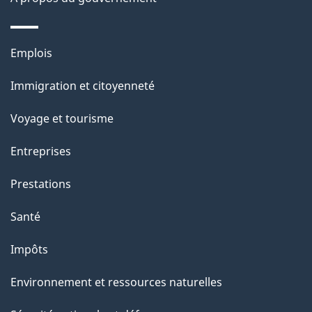
e
l
Thèmes
Emplois
et
a
Immigration et citoyenneté
sujets
p
Voyage et tourisme
a
Entreprises
g
Prestations
e
Santé
Impôts
Environnement et ressources naturelles