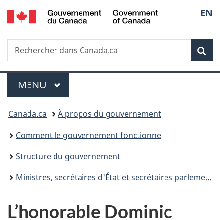
/
Sélec
EN
Passer
Passer
Passer
Government
au
à
à
de
of
contenu
«
la
Canada
Recherche
Rechercher
principal
Au
version
Rec
la
dans
sujet
HTML
Canada.ca
du
simplifiée
langu
Menu
gouvernement
MENU
PRINCIPAL
»
Vous
Canada.ca
À propos du gouvernement
êtes
Comment le gouvernement fonctionne
ici :
Structure du gouvernement
Ministres, secrétaires d'État et secrétaires parlementaires
L’honorable Dominic