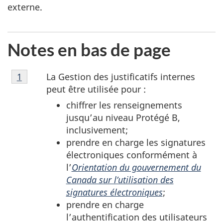
externe.
Notes en bas de page
Note
La Gestion des justificatifs internes
Retour à la référence de la note en bas de page
1
en
peut être utilisée pour :
bas
chiffrer les renseignements
de
jusqu’au niveau Protégé B,
page
inclusivement;
1
prendre en charge les signatures
électroniques conformément à
l’
Orientation du gouvernement du
Canada sur l’utilisation des
signatures électroniques
;
prendre en charge
l’authentification des utilisateurs