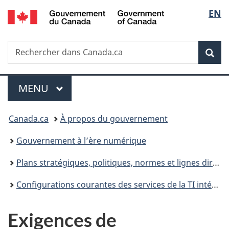
/
Sélec
EN
Passer
Passer
Passer
Government
au
à
à
de
of
contenu
«
la
Canada
Recherche
Rechercher
principal
Au
version
Rec
la
dans
sujet
HTML
Canada.ca
du
simplifiée
langu
Menu
gouvernement
MENU
PRINCIPAL
»
Vous
Canada.ca
À propos du gouvernement
êtes
Gouvernement à l’ère numérique
ici :
Plans stratégiques, politiques, normes et lignes directrices relatives aux services et au numérique du gouvernement
Configurations courantes des services de la TI intégrée
Exigences de