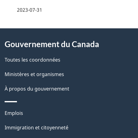
a
e
2023-07-31
i
z
v
l
o
À
s
t
Gouvernement du Canada
propos
r
d
de
e
Toutes les coordonnées
e
r
ce
Ministères et organismes
l
é
site
t
À propos du gouvernement
a
r
p
o
Thèmes
Emplois
a
a
et
c
Immigration et citoyenneté
g
sujets
t