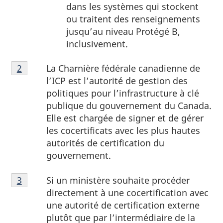
dans les systèmes qui stockent
ou traitent des renseignements
jusqu’au niveau Protégé B,
inclusivement.
Note
La Charnière fédérale canadienne de
Retour à la référence de la note en bas de page
2
en
l’ICP est l’autorité de gestion des
bas
politiques pour l’infrastructure à clé
de
publique du gouvernement du Canada.
page
Elle est chargée de signer et de gérer
2
les cocertificats avec les plus hautes
autorités de certification du
gouvernement.
Note
Si un ministère souhaite procéder
Retour à la référence de la note en bas de page
3
en
directement à une cocertification avec
bas
une autorité de certification externe
de
plutôt que par l’intermédiaire de la