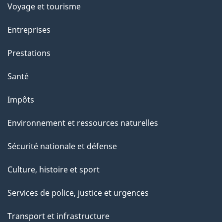
Voyage et tourisme
e
i
o
Entreprises
n
Prestations
s
u
Santé
r
Impôts
c
e
Environnement et ressources naturelles
t
Sécurité nationale et défense
t
e
Culture, histoire et sport
p
Services de police, justice et urgences
a
g
Transport et infrastructure