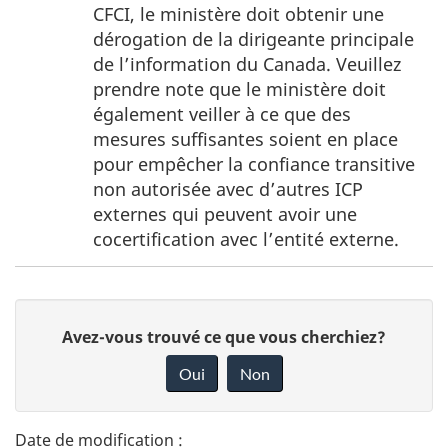
page
CFCI, le ministère doit obtenir une
3
dérogation de la dirigeante principale
de l’information du Canada. Veuillez
prendre note que le ministère doit
également veiller à ce que des
mesures suffisantes soient en place
pour empêcher la confiance transitive
non autorisée avec d’autres ICP
externes qui peuvent avoir une
cocertification avec l’entité externe.
D
D
Avez-vous trouvé ce que vous cherchiez?
é
o
Oui
Non
n
t
n