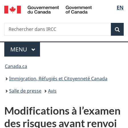
/
Sélec
EN
Passer
Passer
Passer
Government
au
à
à
de
of
contenu
«
la
Canada
Recherche
Rechercher
principal
Au
version
Rec
la
dans
sujet
HTML
IRCC
du
simplifiée
langu
Menu
gouvernement
MENU
PRINCIPAL
»
Vous
Canada.ca
êtes
Immigration, Réfugiés et Citoyenneté Canada
ici :
Salle de presse
Avis
Modifications à l’examen
des risques avant renvoi