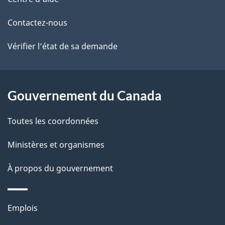
de
l
ce
s
Contactez-nous
site
d
Vérifier l’état de sa demande
e
l
Gouvernement du Canada
a
Toutes les coordonnées
p
Ministères et organismes
a
À propos du gouvernement
g
e
Thèmes
Emplois
et