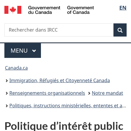
/
Sélec
EN
Passer
Passer
Passer
Government
au
à
à
de
of
contenu
«
la
Canada
Recherche
Rechercher
principal
Au
version
Rec
la
dans
sujet
HTML
IRCC
du
simplifiée
langu
Menu
gouvernement
MENU
PRINCIPAL
»
Vous
Canada.ca
êtes
Immigration, Réfugiés et Citoyenneté Canada
ici :
Renseignements organisationnels
Notre mandat
Politiques, instructions ministérielles, ententes et accords
Politique d’intérêt public