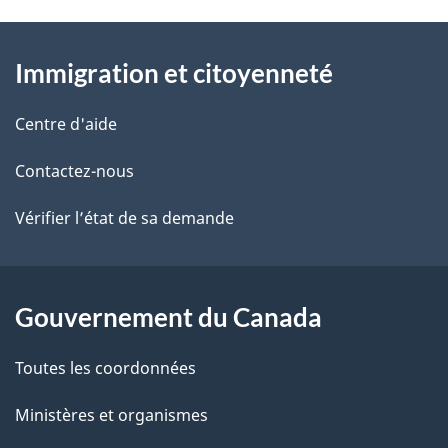
t
À
a
Immigration et citoyenneté
propos
i
de
l
Centre d'aide
ce
s
Contactez-nous
site
d
Vérifier l’état de sa demande
e
l
Gouvernement du Canada
a
Toutes les coordonnées
p
Ministères et organismes
a