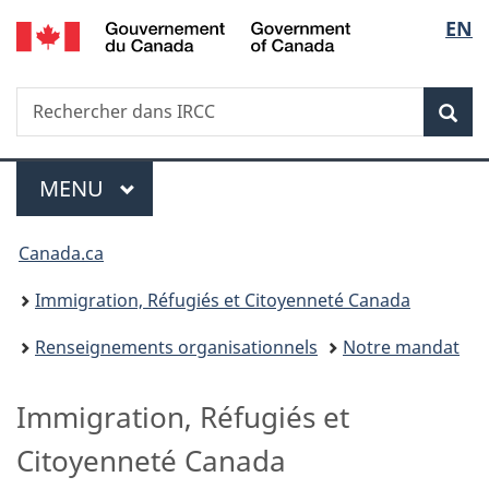
/
Sélec
EN
Passer
Passer
Passer
Government
au
à
à
de
of
contenu
«
la
Canada
Recherche
Rechercher
principal
Au
version
Rec
la
dans
sujet
HTML
IRCC
du
simplifiée
langu
Menu
gouvernement
MENU
PRINCIPAL
»
Vous
Canada.ca
êtes
Immigration, Réfugiés et Citoyenneté Canada
ici :
Renseignements organisationnels
Notre mandat
Immigration, Réfugiés et
Citoyenneté Canada