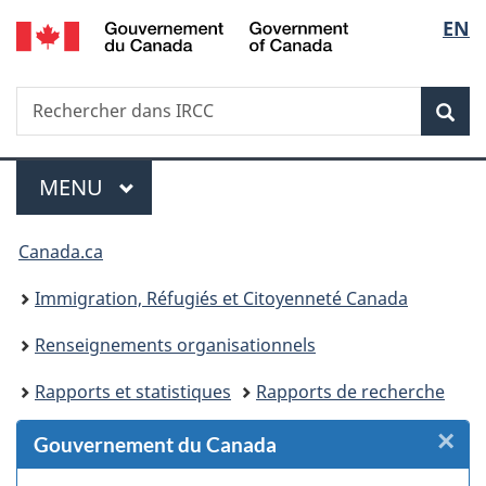
/
Sélec
EN
Passer
Passer
Passer
Passer
Government
au
au
à
à
de
of
Gestionnaire
contenu
«
la
Canada
Recherche
Rechercher
des
principal
Au
version
Rec
la
dans
Invitations
sujet
HTML
IRCC
du
simplifiée
langu
Menu
gouvernement
MENU
PRINCIPAL
»
Vous
Canada.ca
êtes
Immigration, Réfugiés et Citoyenneté Canada
ici :
Renseignements organisationnels
Rapports et statistiques
Rapports de recherche
×
F
Gouvernement du Canada