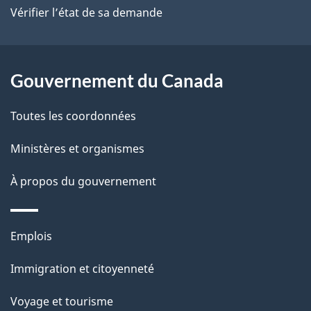
site
d
Vérifier l’état de sa demande
e
l
Gouvernement du Canada
a
Toutes les coordonnées
p
Ministères et organismes
a
À propos du gouvernement
g
e
Thèmes
Emplois
et
Immigration et citoyenneté
sujets
Voyage et tourisme