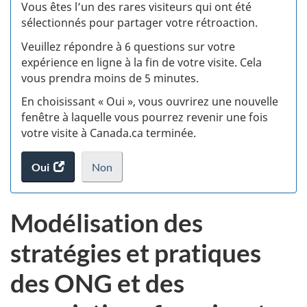
:
Vous êtes l’un des rares visiteurs qui ont été
sélectionnés pour partager votre rétroaction.
S
Veuillez répondre à 6 questions sur votre
d
expérience en ligne à la fin de votre visite. Cela
vous prendra moins de 5 minutes.
si
En choisissant « Oui », vous ouvrirez une nouvelle
w
fenêtre à laquelle vous pourrez revenir une fois
votre visite à Canada.ca terminée.
(t
Oui
accéder
Non
d
au
je
.
sondage.
ne
Modélisation des
veux
pas
stratégies et pratiques
participer
au
des ONG et des
sondage
du