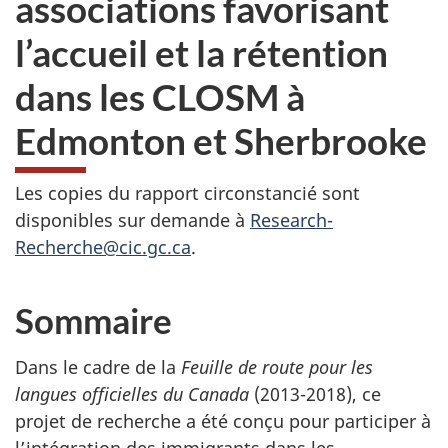
associations favorisant
site
web,
l’accueil et la rétention
dans les CLOSM à
Edmonton et Sherbrooke
Les copies du rapport circonstancié sont
disponibles sur demande à
Research-
Recherche@cic.gc.ca
.
Sommaire
Dans le cadre de la
Feuille de route pour les
langues officielles du Canada
(2013-2018), ce
projet de recherche a été conçu pour participer à
l’intégration des immigrants dans les