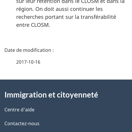
sur leur rétention dans le CLOSM et dans la
région. On doit aussi continuer les
recherches portant sur la transférabilité
entre CLOSM.
D
é
2017-10-16
t
À
a
Immigration et citoyenneté
propos
i
de
l
Centre d'aide
ce
s
Contactez-nous