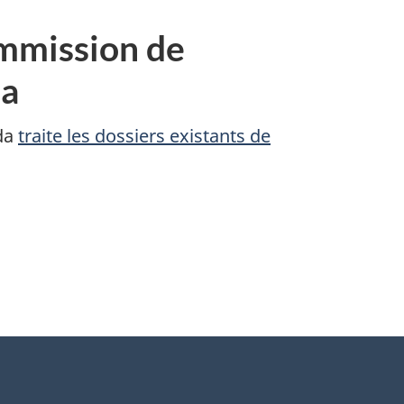
ommission de
da
ada
traite les dossiers existants de