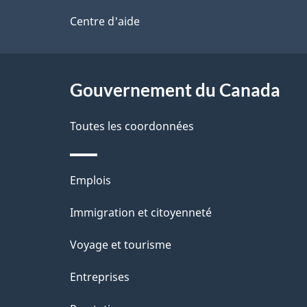
i
de
Centre d'aide
l
ce
s
site
Gouvernement du Canada
d
e
Toutes les coordonnées
l
Thèmes
Emplois
a
et
Immigration et citoyenneté
p
sujets
Voyage et tourisme
a
Entreprises
g