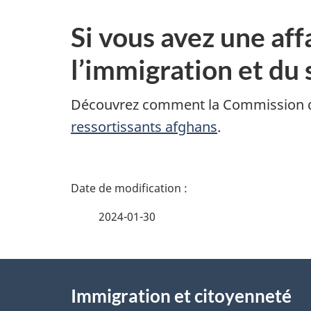
Si vous avez une af
l’immigration et du
Découvrez comment la Commission de
ressortissants afghans
.
D
é
2024-01-30
t
À
a
Immigration et citoyenneté
propos