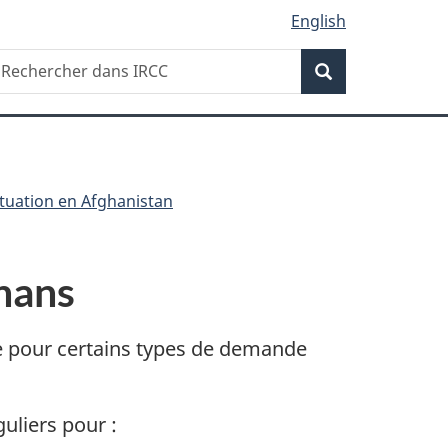
English
Recherche
echercher
Recherche
ans
RCC
ituation en Afghanistan
hans
ce pour certains types de demande
uliers pour :