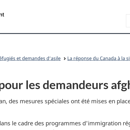
Passer
Passer
Passer
au
à
à
/
R
contenu
«
la
Government
d
principal
Au
version
of
I
sujet
HTML
Canada
du
simplifiée
gouvernement
»
éfugiés et demandes d’asile
La réponse du Canada à la s
 pour les demandeurs afg
stan, des mesures spéciales ont été mises en pla
 dans le cadre des programmes d'immigration rég