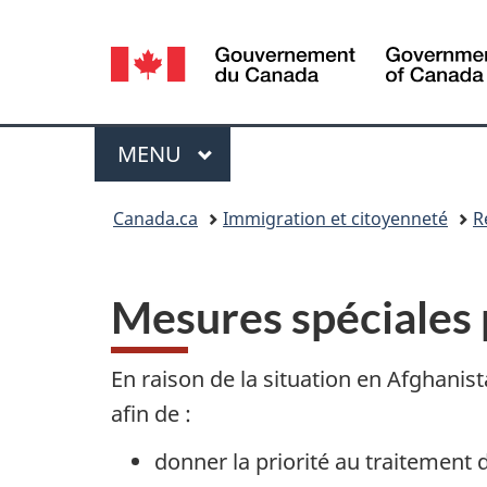
Sélection
de
la
Menu
MENU
PRINCIPAL
langue
Vous
Canada.ca
Immigration et citoyenneté
R
êtes
ici :
Mesures spéciales
En raison de la situation en Afghani
afin de :
donner la priorité au traitement