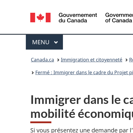
Sélection
de
la
Menu
MENU
PRINCIPAL
langue
Vous
Canada.ca
Immigration et citoyenneté
R
êtes
Fermé : Immigrer dans le cadre du Projet pi
ici :
Immigrer dans le cad
mobilité économiqu
Si vous présentez une demande par l