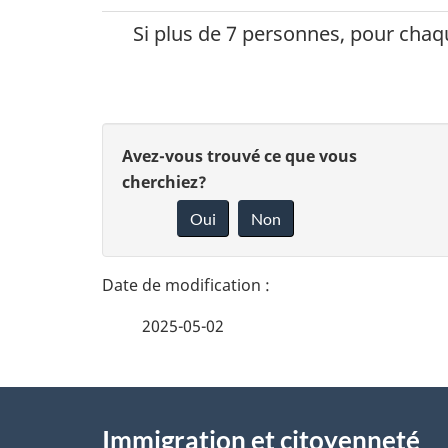
Si plus de 7 personnes, pour cha
D
D
Avez-vous trouvé ce que vous
é
cherchiez?
o
Oui
Non
t
n
n
a
e
i
2025-05-02
z
l
v
À
s
o
Immigration et citoyenneté