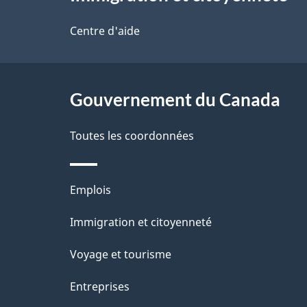
propos
d
t
de
Centre d'aide
r
e
ce
e
l
r
site
Gouvernement du Canada
a
é
Toutes les coordonnées
p
t
a
r
Thèmes
Emplois
o
g
et
Immigration et citoyenneté
a
e
sujets
c
Voyage et tourisme
t
Entreprises