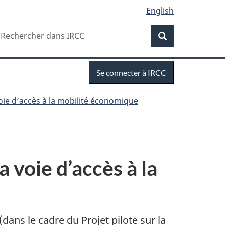
English
Recherche
echercher
Recherche
ans
RCC
Se
Se connecter à IRCC
connecter
voie d’accès à la mobilité économique
a voie d’accès à la
(dans le cadre du Projet pilote sur la