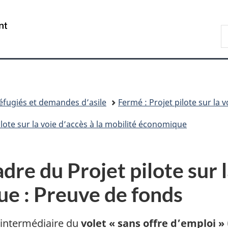
Passer
Passer
Passer
au
à
à
/
R
contenu
«
la
Government
d
principal
Au
version
of
I
sujet
HTML
Canada
du
simplifiée
gouvernement
»
éfugiés et demandes d’asile
Fermé : Projet pilote sur la 
lote sur la voie d’accès à la mobilité économique
re du Projet pilote sur l
e : Preuve de fonds
’intermédiaire du
volet « sans offre d’emploi »