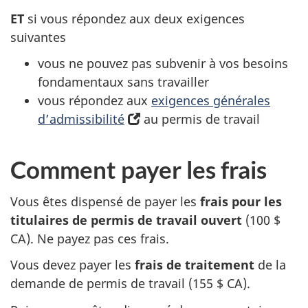
a
ET
si vous répondez aux deux exigences
n
suivantes
s
u
vous ne pouvez pas subvenir à vos besoins
n
fondamentaux sans travailler
n
vous répondez aux
exigences générales
o
d’admissibilité
(s’ouvre
au permis de travail
u
dans
v
un
Comment payer les frais
e
nouvel
l
onglet)
Vous êtes dispensé de payer les
frais pour les
o
titulaires de permis de travail ouvert
(100 $
n
CA). Ne payez pas ces frais.
g
l
Vous devez payer les
frais de traitement
de la
e
demande de permis de travail (155 $ CA).
t