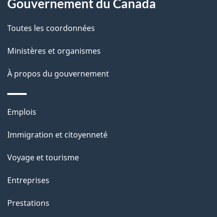
a
a
Gouvernement du Canada
c
g
Toutes les coordonnées
t
e
i
Ministères et organismes
o
À propos du gouvernement
n
s
u
Thèmes
Emplois
r
et
c
Immigration et citoyenneté
sujets
e
Voyage et tourisme
t
t
Entreprises
e
Prestations
p