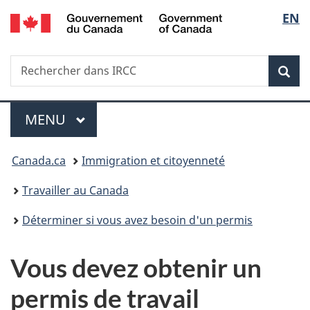
/
Sélec
EN
Passer
Passer
Passer
Government
au
à
à
de
of
contenu
«
la
Canada
Recherche
Rechercher
principal
Au
version
Rec
la
dans
sujet
HTML
IRCC
du
simplifiée
langu
Menu
gouvernement
MENU
PRINCIPAL
»
Vous
Canada.ca
Immigration et citoyenneté
êtes
Travailler au Canada
ici :
Déterminer si vous avez besoin d'un permis
Vous devez obtenir un
permis de travail