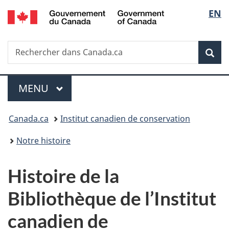
/
Sélec
EN
Passer
Passer
Passer
Government
au
à
à
de
of
contenu
«
la
Canada
Recherche
Rechercher
principal
Au
version
Rec
la
dans
sujet
HTML
Canada.ca
du
simplifiée
langu
Menu
gouvernement
MENU
PRINCIPAL
»
Vous
Canada.ca
Institut canadien de conservation
êtes
Notre histoire
ici :
Histoire de la
Bibliothèque de l’Institut
canadien de