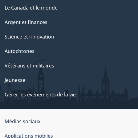
Le Canada et le monde
Argent et finances
Science et innovation
Autochtones
Vétérans et militaires
Jeunesse
Gérer les événements de la vie
Organisation
Médias sociaux
du
Applications mobiles