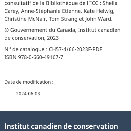
consultatif de la Bibliothèque de l’ICC : Sheila
Carey, Anne-Stéphanie Etienne, Kate Helwig,
Christine McNair, Tom Strang et John Ward.
© Gouvernement du Canada, Institut canadien
de conservation, 2023
o
N
de catalogue : CH57-4/66-2023F-PDF
ISBN 978-0-660-49167-7
D
é
2024-06-03
t
À
a
Institut canadien de conservation
propos
i