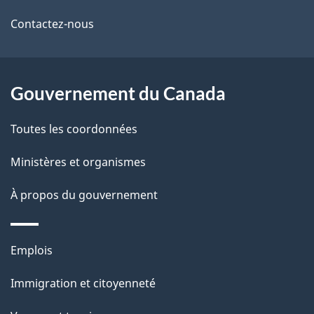
de
l
Contactez-nous
ce
s
site
d
Gouvernement du Canada
e
Toutes les coordonnées
l
Ministères et organismes
a
À propos du gouvernement
p
a
Thèmes
Emplois
g
et
Immigration et citoyenneté
sujets
e