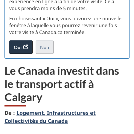
expérience en ligne à la fin de votre visite. Cela
vous prendra moins de 5 minutes.
si
En choisissant « Oui », vous ouvrirez une nouvelle
w
fenêtre à laquelle vous pourrez revenir une fois
votre visite à Canada.ca terminée.
(t
Oui
accéder
Non
d
au
je
.
sondage.
ne
Le Canada investit dans
veux
pas
le transport actif à
participer
au
Calgary
sondage
du
site
De :
Logement, Infrastructures et
web,
Collectivités du Canada