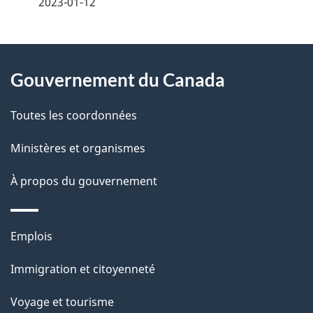
2023-01-12
t
À
a
Gouvernement du Canada
propos
i
de
l
Toutes les coordonnées
ce
s
Ministères et organismes
site
d
À propos du gouvernement
e
l
Thèmes
Emplois
et
a
Immigration et citoyenneté
sujets
p
Voyage et tourisme