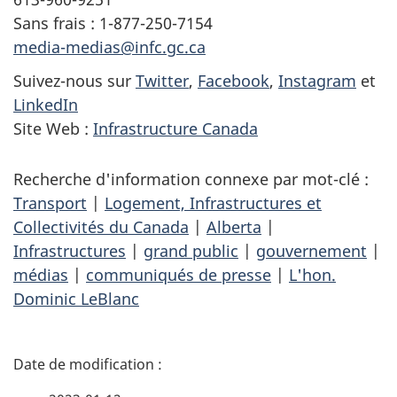
Sans frais : 1-877-250-7154
media-medias@infc.gc.ca
Suivez-nous sur
Twitter
,
Facebook
,
Instagram
et
LinkedIn
Site Web :
Infrastructure Canada
Recherche d'information connexe par mot-clé :
Transport
|
Logement, Infrastructures et
Collectivités du Canada
|
Alberta
|
Infrastructures
|
grand public
|
gouvernement
|
médias
|
communiqués de presse
|
L'hon.
Dominic LeBlanc
D
é