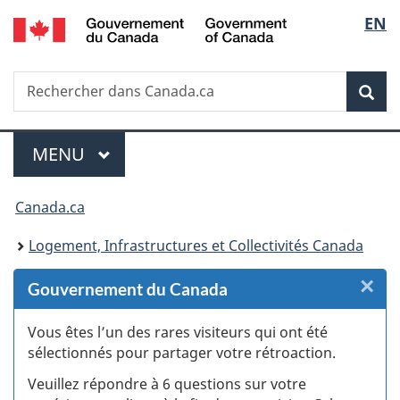
/
Sélec
EN
Passer
Passer
Passer
Passer
Government
au
au
à
à
de
of
Gestionnaire
contenu
«
la
Canada
Recherche
Rechercher
des
principal
Au
version
Rec
la
dans
Invitations
sujet
HTML
Canada.ca
du
simplifiée
langu
Menu
gouvernement
MENU
PRINCIPAL
»
Vous
Canada.ca
êtes
Logement, Infrastructures et Collectivités Canada
ici :
×
F
Gouvernement du Canada
:
Vous êtes l’un des rares visiteurs qui ont été
sélectionnés pour partager votre rétroaction.
S
Veuillez répondre à 6 questions sur votre
d