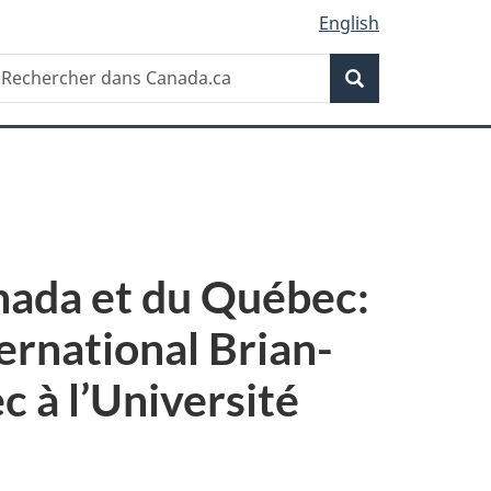
English
Recherche
echercher
Recherche
ans
anada.ca
nada et du Québec:
ternational Brian-
c à l’Université