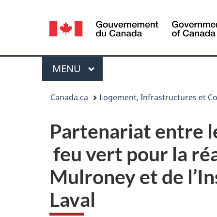
Sélection
de
la
Menu
MENU
PRINCIPAL
langue
Vous
Canada.ca
Logement, Infrastructures et Co
êtes
Partenariat entre 
ici :
feu vert pour la ré
Mulroney et de l’In
Laval