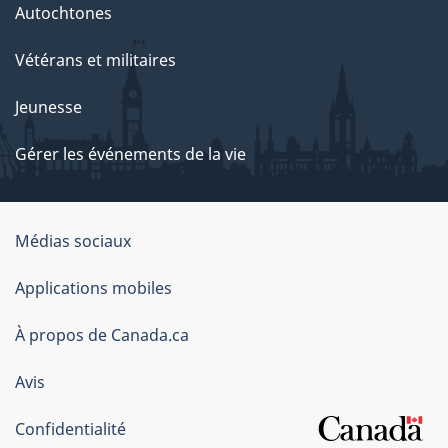
Autochtones
Vétérans et militaires
Jeunesse
Gérer les événements de la vie
Organisation
Médias sociaux
du
Applications mobiles
gouvernement
du
À propos de Canada.ca
Canada
Avis
Confidentialité