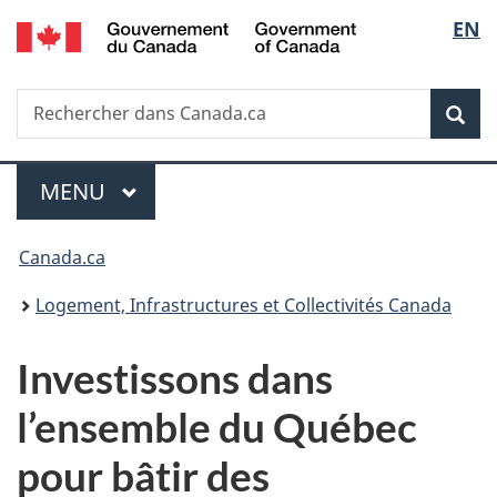
/
Sélec
EN
Passer
Passer
Passer
Government
au
à
à
de
of
contenu
«
la
Canada
Recherche
Rechercher
principal
Au
version
Rec
la
dans
sujet
HTML
Canada.ca
du
simplifiée
langu
Menu
gouvernement
MENU
PRINCIPAL
»
Vous
Canada.ca
êtes
Logement, Infrastructures et Collectivités Canada
ici :
Investissons dans
l’ensemble du Québec
pour bâtir des