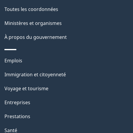
de
l
Toutes les coordonnées
ce
s
Ministères et organismes
site
d
À propos du gouvernement
e
l
Thèmes
Emplois
et
a
Immigration et citoyenneté
sujets
p
Voyage et tourisme
a
Entreprises
g
Prestations
e
Santé