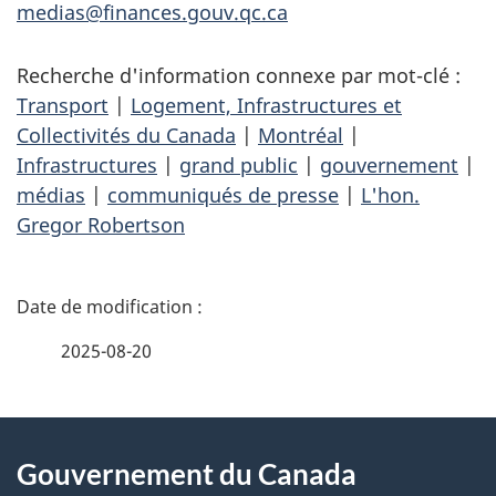
medias@finances.gouv.qc.ca
Recherche d'information connexe par mot-clé :
Transport
|
Logement, Infrastructures et
Collectivités du Canada
|
Montréal
|
Infrastructures
|
grand public
|
gouvernement
|
médias
|
communiqués de presse
|
L'hon.
Gregor Robertson
D
é
2025-08-20
t
À
a
Gouvernement du Canada
propos
i