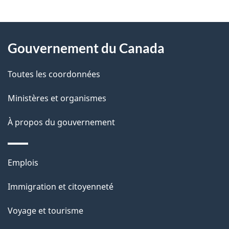
t
À
a
Gouvernement du Canada
propos
i
de
l
Toutes les coordonnées
ce
s
Ministères et organismes
site
d
À propos du gouvernement
e
l
Thèmes
Emplois
et
a
Immigration et citoyenneté
sujets
p
Voyage et tourisme