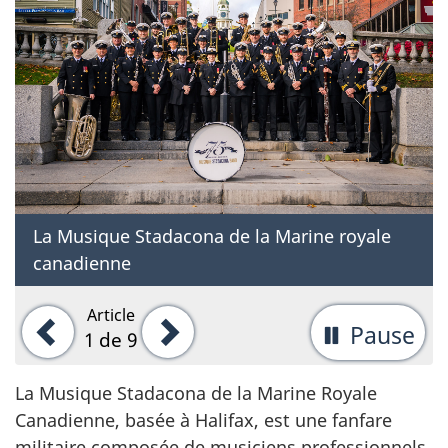
La Musique Stadacona de la Marine royale
canadienne
Article
Précédent
Suivant
Pause
-
1
de 9
Ar
La Musique Stadacona de la Marine Royale
la
Canadienne, basée à Halifax, est une fanfare
rot
militaire composée de musiciens professionnels