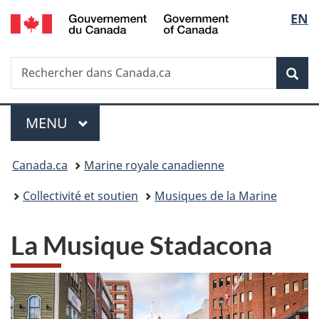
/
Sélec
EN
Passer
Passer
Passer
Government
au
à
à
de
of
contenu
«
la
Canada
Recherche
Rechercher
principal
Au
version
Rec
la
dans
sujet
HTML
Canada.ca
du
simplifiée
langu
Menu
gouvernement
MENU
PRINCIPAL
»
Vous
Canada.ca
Marine royale canadienne
êtes
Collectivité et soutien
Musiques de la Marine
ici :
La Musique Stadacona