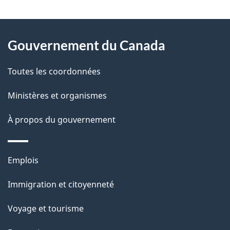
t
À
a
Gouvernement du Canada
propos
i
de
l
Toutes les coordonnées
ce
s
Ministères et organismes
site
d
À propos du gouvernement
e
l
Thèmes
Emplois
et
a
Immigration et citoyenneté
sujets
p
Voyage et tourisme
a