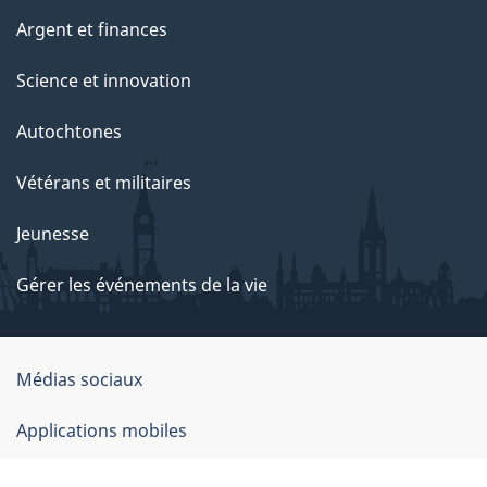
Argent et finances
Science et innovation
Autochtones
Vétérans et militaires
Jeunesse
Gérer les événements de la vie
Organisation
Médias sociaux
du
Applications mobiles
gouvernement
du
À propos de Canada.ca