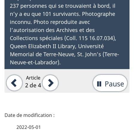
237 personnes qui se trouvaient à bord, il
n’y a eu que 101 survivants. Photographe
inconnu. Photo reproduite avec
l’autorisation des Archives et des
Collections spéciales (Coll. 115 16.07.034),
Queen Elizabeth II Library, Université
Memorial de Terre-Neuve, St. John’s (Terre-
Neuve-et-Labrador).
Article
Précédent
Suivant
Pause
-
2
de 4
Ar
la
D
rot
é
d'
2022-05-01