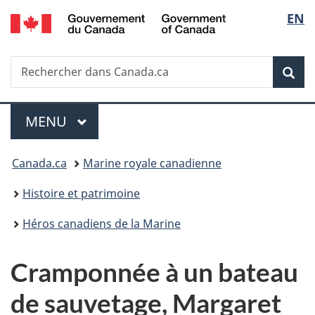
/
Sélec
EN
Passer
Passer
Passer
Government
au
à
à
de
of
contenu
«
la
Canada
Recherche
Rechercher
principal
Au
version
Rec
la
dans
sujet
HTML
Canada.ca
du
simplifiée
langu
Menu
gouvernement
MENU
PRINCIPAL
»
Vous
Canada.ca
Marine royale canadienne
êtes
Histoire et patrimoine
ici :
Héros canadiens de la Marine
Cramponnée à un bateau
de sauvetage, Margaret