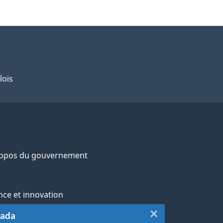
lois
ropos du gouvernement
nce et innovation
×
Fermer
nada
ochtones