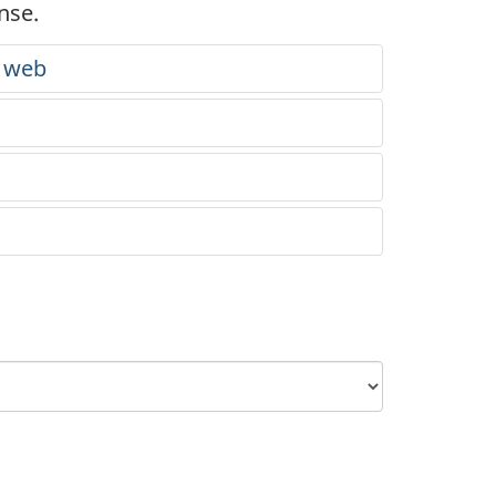
nse.
e web