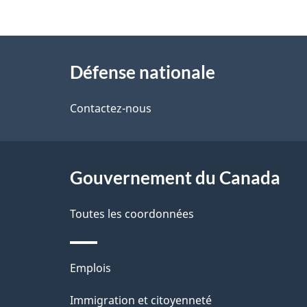
t
À
a
Défense nationale
propos
i
de
Contactez-nous
l
ce
s
site
Gouvernement du Canada
d
e
Toutes les coordonnées
l
Thèmes
Emplois
a
et
Immigration et citoyenneté