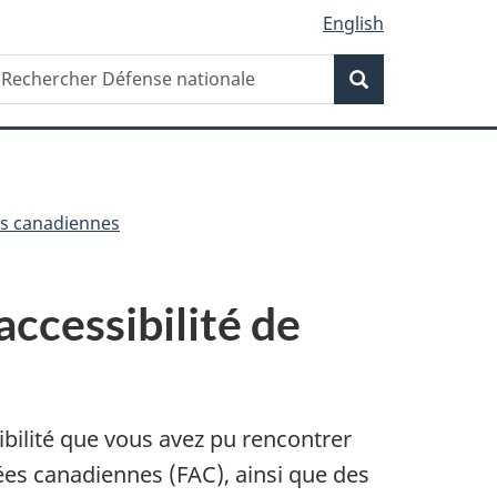
English
Recherche
echercher
Recherche
éfense
ationale
ées canadiennes
ccessibilité de
ibilité que vous avez pu rencontrer
ées
canadiennes (FAC)
, ainsi que des