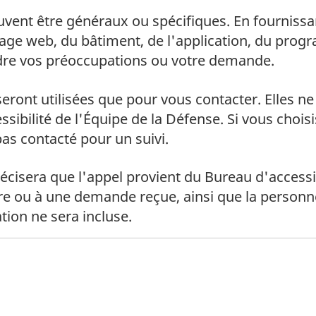
 bas de page
ent être généraux ou spécifiques. En fournissant 
e web, du bâtiment, de l'application, du program
ndre vos préoccupations ou votre demande.
 bas de page
eront utilisées que pour vous contacter. Elles 
ssibilité de l'Équipe de la Défense. Si vous chois
as contacté pour un suivi.
 bas de page
cisera que l'appel provient du Bureau d'accessib
ire ou à une demande reçue, ainsi que la personne
ion ne sera incluse.