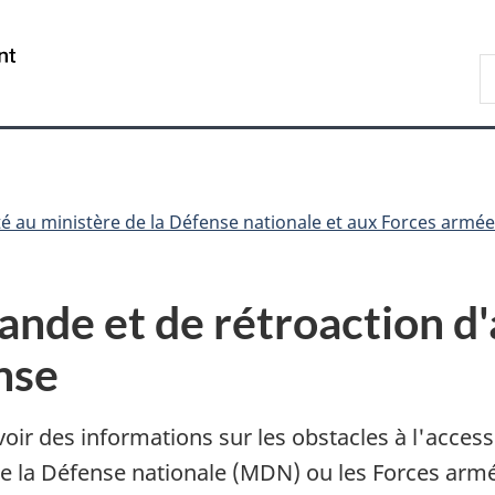
Passer
Passer
Passer
Passer
au
au
à
à
/
R
Gestionnaire
contenu
«
la
Government
D
des
principal
Au
version
of
n
Invitations
sujet
HTML
Canada
du
simplifiée
gouvernement
»
ité au ministère de la Défense nationale et aux Forces arm
nde et de rétroaction d'a
nse
oir des informations sur les obstacles à l'access
de la Défense
nationale (MDN)
ou les Forces arm