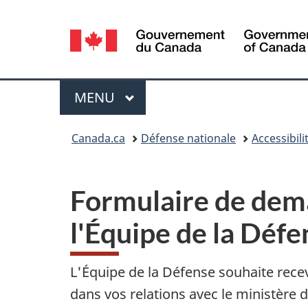
Sélection
de
la
Menu
MENU
PRINCIPAL
langue
Vous
Canada.ca
Défense nationale
Accessibil
êtes
ici :
Formulaire de dema
l'Équipe de la Défe
L'Équipe de la Défense souhaite recev
dans vos relations avec le ministère 