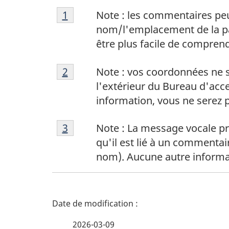
Note
Retour à la référence de la note de
1
Note : les commentaires peuv
de
nom/l'emplacement de la pag
bas
être plus facile de compre
de
Note
page
Retour à la référence de la note de
2
Note : vos coordonnées ne s
de
1
l'extérieur du Bureau d'acce
bas
information, vous ne serez p
de
Note
page
Retour à la référence de la note de
3
Note : La message vocale pré
de
2
qu'il est lié à un commenta
bas
nom). Aucune autre informat
de
page
3
D
é
2026-03-09