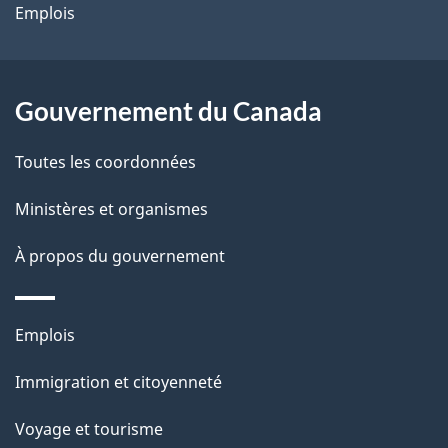
site
d
Emplois
e
l
Gouvernement du Canada
a
Toutes les coordonnées
p
Ministères et organismes
a
À propos du gouvernement
g
e
Thèmes
Emplois
et
Immigration et citoyenneté
sujets
Voyage et tourisme