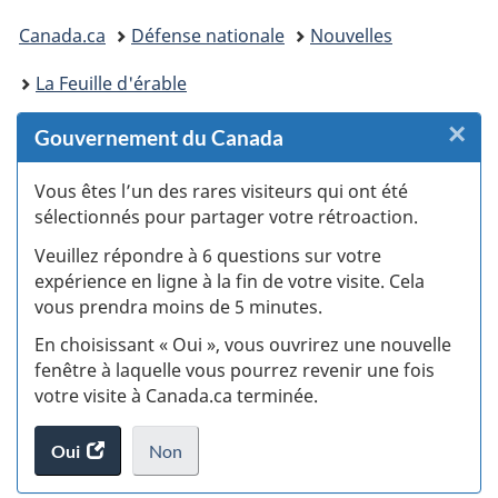
Vous
Canada.ca
Défense nationale
Nouvelles
êtes
La Feuille d'érable
ici :
×
F
Gouvernement du Canada
:
Vous êtes l’un des rares visiteurs qui ont été
sélectionnés pour partager votre rétroaction.
S
Veuillez répondre à 6 questions sur votre
d
expérience en ligne à la fin de votre visite. Cela
vous prendra moins de 5 minutes.
fi
En choisissant « Oui », vous ouvrirez une nouvelle
d
fenêtre à laquelle vous pourrez revenir une fois
votre visite à Canada.ca terminée.
vi
Oui
accéder
Non
(t
au
je
.