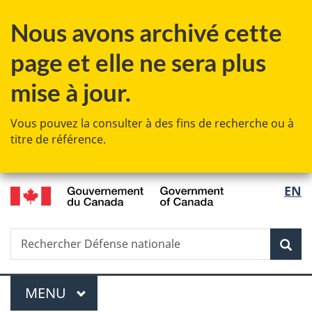
Passer
Passer
Passer
Passer
Nous avons archivé cette
au
au
à
à
Gestionnaire
contenu
«
la
page et elle ne sera plus
des
principal
Au
version
Invitations
sujet
HTML
mise à jour.
du
simplifiée
gouvernement
Vous pouvez la consulter à des fins de recherche ou à
»
titre de référence.
/
Sélec
EN
Government
de
of
Canada
Recherche
Rechercher
Rec
la
Défense
nationale
langu
Menu
MENU
PRINCIPAL