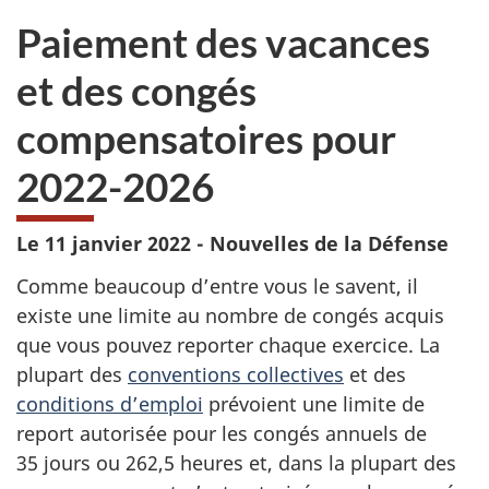
sondage.
ne
d
Paiement des vacances
veux
pas
et des congés
participer
au
compensatoires pour
sondage
du
2022-2026
site
web,
Le 11 janvier 2022 - Nouvelles de la Défense
Comme beaucoup d’entre vous le savent, il
existe une limite au nombre de congés acquis
que vous pouvez reporter chaque exercice. La
plupart des
conventions collectives
et des
conditions d’emploi
prévoient une limite de
report autorisée pour les congés annuels de
35 jours
ou
262,5 heures
et, dans la plupart des