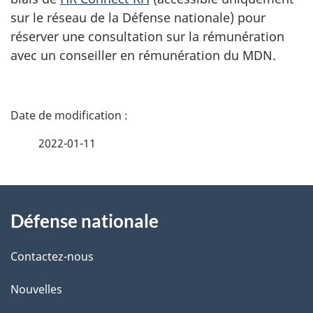
sur le réseau de la Défense nationale) pour
réserver une consultation sur la rémunération
avec un conseiller en rémunération du MDN.
D
é
2022-01-11
t
À
a
Défense nationale
propos
i
de
l
Contactez-nous
ce
s
Nouvelles