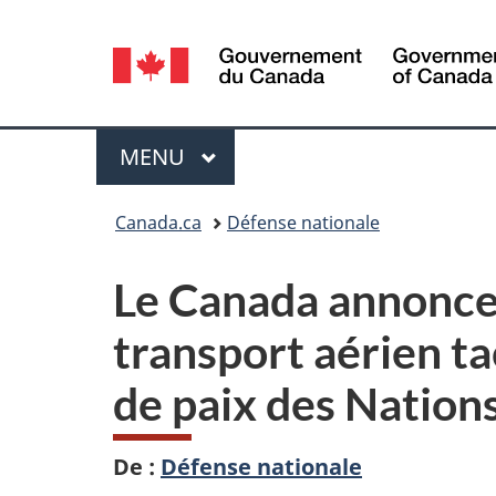
Sélection
de
la
Menu
MENU
PRINCIPAL
langue
Vous
Canada.ca
Défense nationale
êtes
Le Canada annonce
ici :
transport aérien t
de paix des Nation
De :
Défense nationale