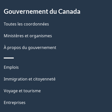
l
Gouvernement du Canada
a
Toutes les coordonnées
p
Ministères et organismes
a
À propos du gouvernement
g
e
Thèmes
Emplois
et
Immigration et citoyenneté
sujets
Voyage et tourisme
Entreprises