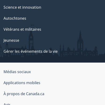
Science et innovation
Autochtones
Vétérans et militaires
Jeunesse
Gérer les événements de la vie
Organisation
Médias sociaux
du
Applications mobiles
gouvernement
du
À propos de Canada.ca
Canada
Avis