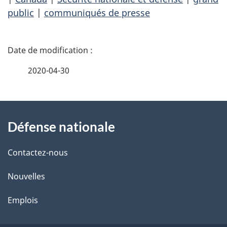
public
|
communiqués de presse
D
é
2020-04-30
t
À
a
Défense nationale
propos
i
de
l
Contactez-nous
ce
s
Nouvelles
site
d
Emplois
e