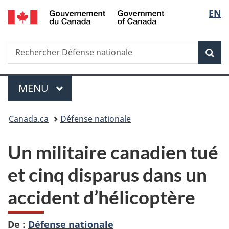
/
Sélec
EN
Passer
Passer
Passer
Government
au
à
à
de
of
contenu
«
la
Canada
Recherche
Rechercher
principal
Au
version
Rec
la
Défense
sujet
HTML
nationale
du
simplifiée
langu
Menu
gouvernement
MENU
PRINCIPAL
»
Vous
Canada.ca
Défense nationale
êtes
Un militaire canadien tué
ici :
et cinq disparus dans un
accident d’hélicoptère
De :
Défense nationale