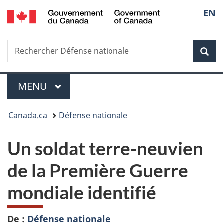
/
Sélec
EN
Passer
Passer
Passer
Government
au
à
à
de
of
contenu
«
la
Canada
Recherche
Rechercher
principal
Au
version
Rec
la
Défense
sujet
HTML
nationale
du
simplifiée
langu
Menu
gouvernement
MENU
PRINCIPAL
»
Vous
Canada.ca
Défense nationale
êtes
Un soldat terre-neuvien
ici :
de la Première Guerre
mondiale identifié
De :
Défense nationale