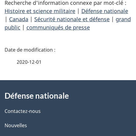
Recherche d'information connexe par mot-clé :
Histoire et science militaire
|
Défense nationale
|
Canada
|
Sécurité nationale et défense
|
grand
public
|
communiqués de presse
D
é
2020-12-01
t
À
a
Défense nationale
propos
i
de
l
Contactez-nous
ce
s
Nouvelles