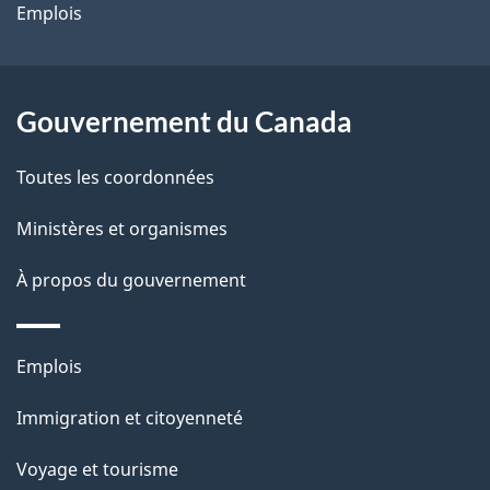
site
d
Emplois
e
l
Gouvernement du Canada
a
Toutes les coordonnées
p
Ministères et organismes
a
À propos du gouvernement
g
e
Thèmes
Emplois
et
Immigration et citoyenneté
sujets
Voyage et tourisme