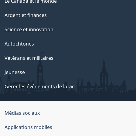
Le Canada et le monde
Argent et finances
Science et innovation
Autochtones
Vétérans et militaires
Jeunesse
Gérer les événements de la vie
Organisation
Médias sociaux
du
Applications mobiles
gouvernement