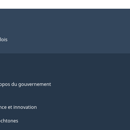
lois
ropos du gouvernement
nce et innovation
ochtones