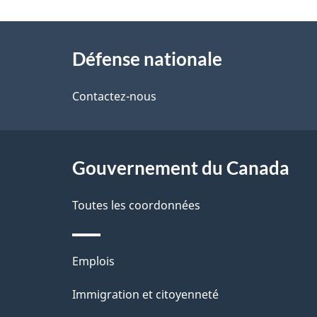
t
À
a
Défense nationale
propos
i
de
Contactez-nous
l
ce
s
site
Gouvernement du Canada
d
e
Toutes les coordonnées
l
Thèmes
Emplois
a
et
Immigration et citoyenneté
p
sujets