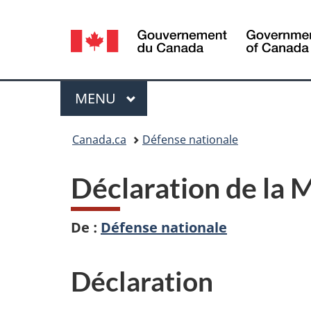
Sélection
de
la
Menu
MENU
PRINCIPAL
langue
Vous
Canada.ca
Défense nationale
êtes
Déclaration de la M
ici :
De :
Défense nationale
Déclaration